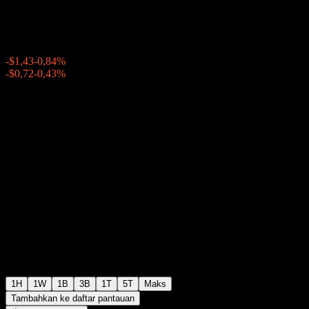
$169,18
1070
-$1,43
-0,84%
Friday 20:00
-$0,72
-0,43%
Friday 23:58
Setelah jam bursa
1H
1W
1B
3B
1T
5T
Maks
Tambahkan ke daftar pantauan