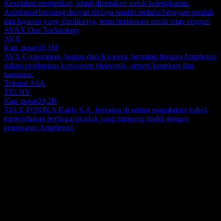
Kesalahan pengetikan, tetapi disertakan untuk kelengkapan.
Amphenol bersaing dengan dirinya sendiri melalui beragam produk
dan layanan yang dimilikinya, terus berinovasi untuk tetap unggul.
AVAX One Technology
AVX
Kap. pasar
40,1M
AVX Corporation, bagian dari Kyocera, bersaing dengan Amphenol
dalam pembuatan komponen elektronik, seperti konektor dan
kapasitor.
Telenor ASA
TELNY
Kap. pasar
20,2B
TELE-FONIKA Kable S.A. bersaing di sektor manufaktur kabel,
menyediakan berbagai produk yang tumpang tindih dengan
penawaran Amphenol.
Tentang
Amphenol Corporation, bersama dengan berbagai anak
perusahaannya, beroperasi secara global sebagai perancang,
produsen, dan distributor konektor elektrik, elektronik, dan serat
optik yang terkemuka. Jangkauan pasarnya meluas ke Amerika
Show more...
Serikat, Tiongkok, dan berbagai wilayah internasional. Perusahaan
CEO
ini terbagi menjadi tiga divisi operasional utama: Harsh Environment
Mr. Richard Adam Norwitt J.D.