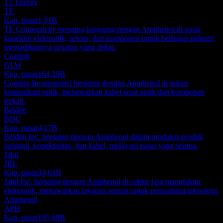
T1 Energy
TE
Kap. pasar
1,91B
TE Connectivity bersaing langsung dengan Amphenol di pasar
konektor elektronik, sensor, dan komponen untuk berbagai industri,
menjadikannya pesaing yang dekat.
Corning
GLW
Kap. pasar
164,29B
Corning Incorporated bersaing dengan Amphenol di sektor
komunikasi optik, menawarkan kabel serat optik dan komponen
terkait.
Belden
BDC
Kap. pasar
4,17B
Belden Inc. bersaing dengan Amphenol dalam produksi produk
jaringan, konektivitas, dan kabel, melayani pasar yang serupa.
Jabil
JBL
Kap. pasar
34,61B
Jabil Inc. bersaing dengan Amphenol di sektor jasa manufaktur
elektronik, menawarkan layanan serupa untuk perusahaan teknologi.
Amphenol
APH
Kap. pasar
195,68B