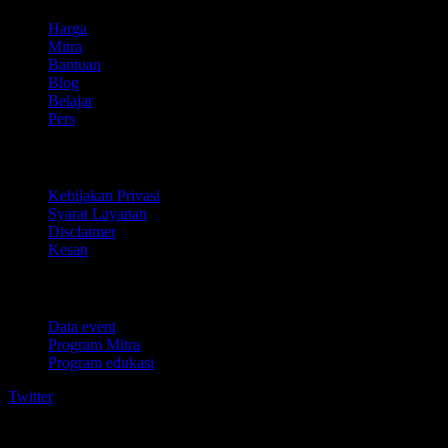
Harga
Mitra
Bantuan
Blog
Belajar
Pers
Legal
Kebijakan Privasi
Syarat Layanan
Disclaimer
Kesan
Untuk bisnis
Data event
Program Mitra
Program edukasi
Twitter