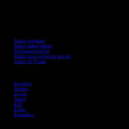
Koleksi
Saham unggulan
Saham paling diikuti
Top Gainer Hari Ini
Saham turun terbanyak hari ini
Saham AI Teratas
Fitur
Portofolio
Dividen
Events
Saham
ETF
Kripto
Komoditas
company