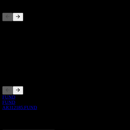
Pesaing
Daftar ini adalah analisis berdasarkan peristiwa pasar terbaru. Ini bu
Tentang
Show more...
CEO
ISIN
AR312185
Pencatatan
FUND
FUND
AR312185.FUND
0 Comments