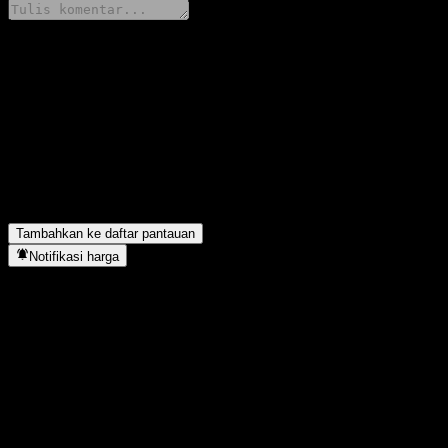
Bagikan pendapatmu
FAQ
Berapa harga saham Money THEO Income AI Fund World Bond Fo
Apa simbol saham Money THEO Income AI Fund World Bond Fo
Money THEO Income AI Fund World Bond Focus berada di sekto
Kapan Money THEO Income AI Fund World Bond Focus menyeles
Tambahkan ke daftar pantauan
Notifikasi harga