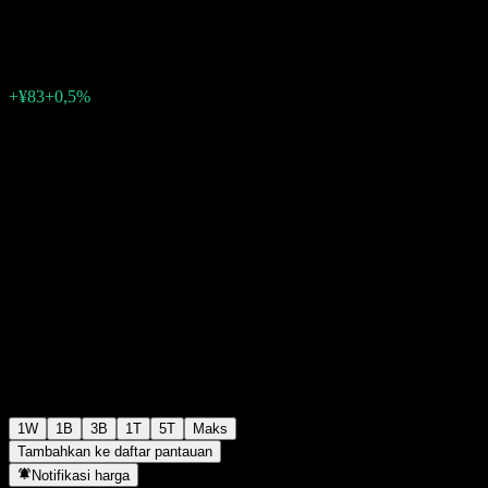
¥16.603
0
+¥83
+0,5%
Minggu lalu
1W
1B
3B
1T
5T
Maks
Tambahkan ke daftar pantauan
Notifikasi harga