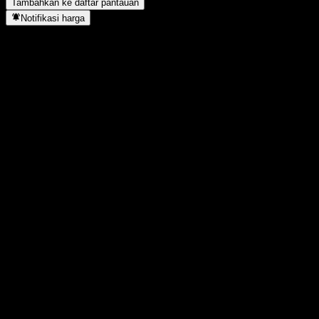
Tambahkan ke daftar pantauan
Notifikasi harga
Statistik
Tertinggi hari ini
133,25
Terendah hari ini
133,25
Tertinggi 52M
134,39
Terendah 52M
129,2
Volume
-
Vol. rata2
-
Kap. pasar
0
Rasio P/E
-
Imbal hasil dividen
-
Dividen