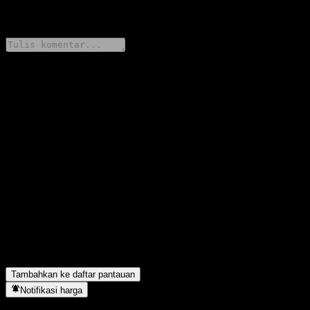
0 Comments
Bagikan pendapatmu
FAQ
Berapa harga saham ERSTE BOND INFLATION LINKED
EUR R01 T hari ini?
▼
Apa simbol saham ERSTE BOND INFLATION LINKED EUR
R01 T?
▼
Apakah harga saham ERSTE BOND INFLATION LINKED
EUR R01 T sedang naik?
▼
ERSTE BOND INFLATION LINKED EUR R01 T berada di
sektor apa?
▼
Kapan ERSTE BOND INFLATION LINKED EUR R01 T
menyelesaikan split saham?
▼
Tambahkan ke daftar pantauan
Notifikasi harga