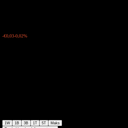
LINKED EUR R01 T
€133,25
0
-€0,03
-0,02%
Minggu lalu
1W
1B
3B
1T
5T
Maks