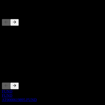
-
Pesaing
Daftar ini adalah analisis berdasarkan peristiwa pasar terbaru. Ini
bukan rekomendasi investasi.
Tentang
Show more...
CEO
ISIN
AT0000619895
Pencatatan
FUND
FUND
AT0000619895.FUND