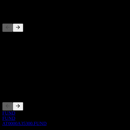
-
Pesaing
Daftar ini adalah analisis berdasarkan peristiwa pasar terbaru. Ini
bukan rekomendasi investasi.
Tentang
Show more...
CEO
ISIN
AT0000A35300
Pencatatan
FUND
FUND
AT0000A35300.FUND