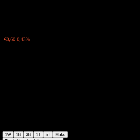
Fund Vollthesaurierer
€138,78
0
-€0,60
-0,43%
Minggu lalu
1W
1B
3B
1T
5T
Maks