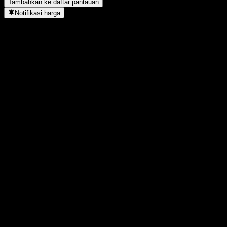
Tambahkan ke daftar pantauan
Notifikasi harga
Statistik
Tertinggi hari ini
138,78
Terendah hari ini
138,78
Tertinggi 52M
142,78
Terendah 52M
119,73
Volume
-
Vol. rata2
-
Kap. pasar
0
Rasio P/E
-
Imbal hasil dividen
-
Dividen