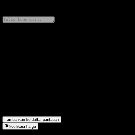
0 Comments
Bagikan pendapatmu
FAQ
Berapa harga saham Global Advantage Strategy Fund
Vollthesaurierer hari ini?
▼
Apa simbol saham Global Advantage Strategy Fund
Vollthesaurierer?
▼
Apakah harga saham Global Advantage Strategy Fund
Vollthesaurierer sedang naik?
▼
Global Advantage Strategy Fund Vollthesaurierer berada di sektor
apa?
▼
Kapan Global Advantage Strategy Fund Vollthesaurierer
menyelesaikan split saham?
▼
Tambahkan ke daftar pantauan
Notifikasi harga