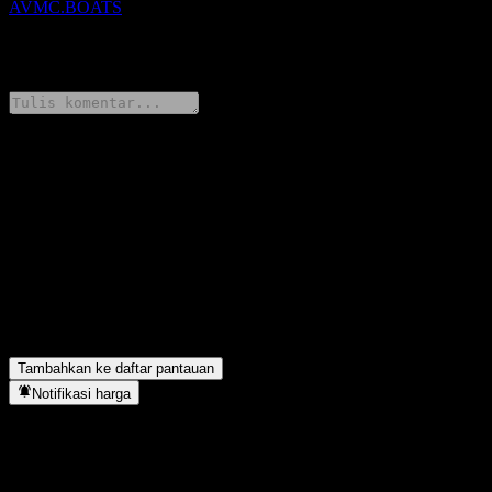
AVMC.BOATS
0 Comments
Bagikan pendapatmu
FAQ
Apa simbol saham Avantis U.S. Mid Cap Equity?
▼
Apakah Avantis U.S. Mid Cap Equity membayar dividen?
▼
Avantis U.S. Mid Cap Equity berada di sektor apa?
▼
Kapan Avantis U.S. Mid Cap Equity menyelesaikan split saham?
▼
Tambahkan ke daftar pantauan
Notifikasi harga