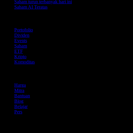
Saham turun terbanyak hari ini
Saham AI Teratas
Fitur
Portofolio
Dividen
Events
Saham
ETF
Kripto
Komoditas
company
Harga
Mitra
Bantuan
Blog
Belajar
Pers
Legal