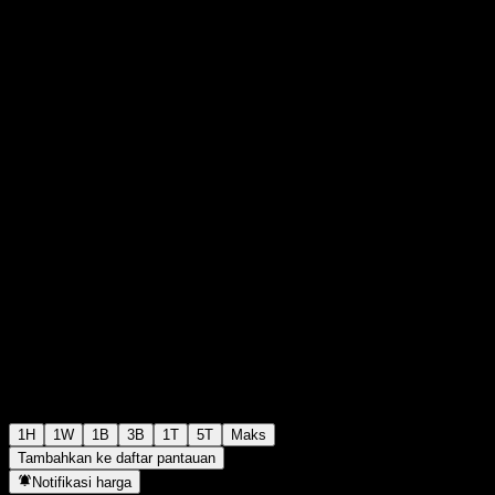
0
0
+$0,00
+0%
00:00 Hari ini
1H
1W
1B
3B
1T
5T
Maks
Tambahkan ke daftar pantauan
Notifikasi harga