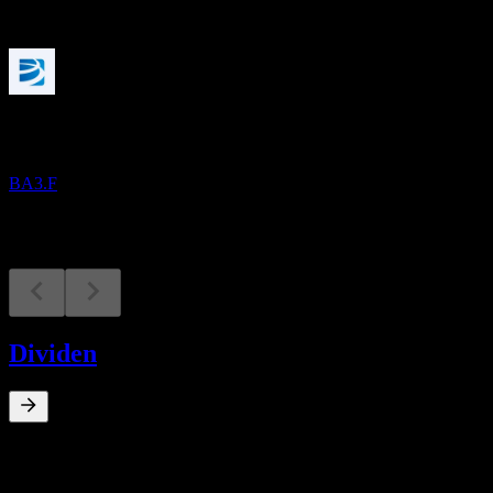
Mendatang
Laporan keuangan
17
NOV
Azenta
BA3.F
Dividen
0
%
Imbal hasil dividen
Dec 21
€0,09