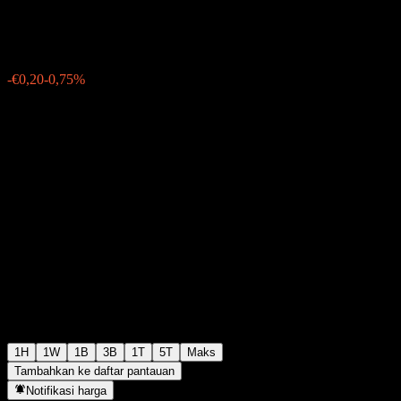
€26,40
32
-€0,20
-0,75%
Friday 06:27
1H
1W
1B
3B
1T
5T
Maks
Tambahkan ke daftar pantauan
Notifikasi harga