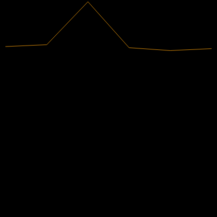
533,17M
Pendapatan
-51,77M
Laba bersih
Rekomendasi analis
27,32
Target harga rata-rata
Perkiraan tertinggi adalah 28,08.
Dari 2 penilaian dalam 6 bulan terakhir. Ini bukan rekomendasi
investasi.
Beli
100
%
Tahan
0
%
Jual
0
%
Pesaing