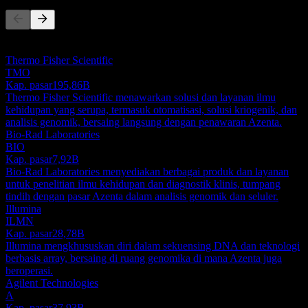
Daftar ini adalah analisis berdasarkan peristiwa pasar terbaru. Ini
bukan rekomendasi investasi.
Thermo Fisher Scientific
TMO
Kap. pasar
195,86B
Thermo Fisher Scientific menawarkan solusi dan layanan ilmu
kehidupan yang serupa, termasuk otomatisasi, solusi kriogenik, dan
analisis genomik, bersaing langsung dengan penawaran Azenta.
Bio-Rad Laboratories
BIO
Kap. pasar
7,92B
Bio-Rad Laboratories menyediakan berbagai produk dan layanan
untuk penelitian ilmu kehidupan dan diagnostik klinis, tumpang
tindih dengan pasar Azenta dalam analisis genomik dan seluler.
Illumina
ILMN
Kap. pasar
28,78B
Illumina mengkhususkan diri dalam sekuensing DNA dan teknologi
berbasis array, bersaing di ruang genomika di mana Azenta juga
beroperasi.
Agilent Technologies
A
Kap. pasar
37,93B