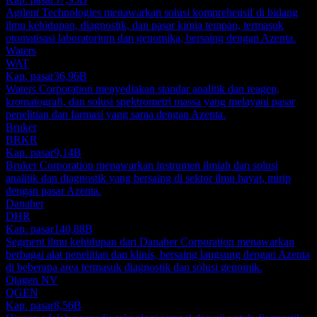
Agilent Technologies menawarkan solusi komprehensif di bidang
ilmu kehidupan, diagnostik, dan pasar kimia terapan, termasuk
otomatisasi laboratorium dan genomika, bersaing dengan Azenta.
Waters
WAT
Kap. pasar
36,96B
Waters Corporation menyediakan standar analitik dan reagen,
kromatografi, dan solusi spektrometri massa yang melayani pasar
penelitian dan farmasi yang sama dengan Azenta.
Bruker
BRKR
Kap. pasar
9,14B
Bruker Corporation menawarkan instrumen ilmiah dan solusi
analitik dan diagnostik yang bersaing di sektor ilmu hayat, mirip
dengan pasar Azenta.
Danaher
DHR
Kap. pasar
140,88B
Segment ilmu kehidupan dari Danaher Corporation menawarkan
berbagai alat penelitian dan klinis, bersaing langsung dengan Azenta
di beberapa area termasuk diagnostik dan solusi genomik.
Qiagen NV
QGEN
Kap. pasar
8,56B