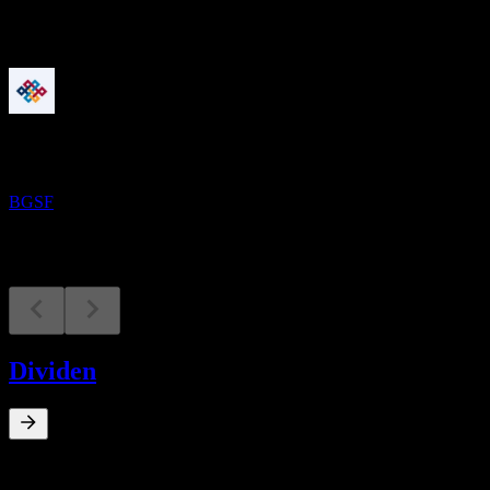
Mendatang
Laporan keuangan
5
NOV
BGSF
BGSF
Dividen
0
%
Imbal hasil dividen
Sep 25