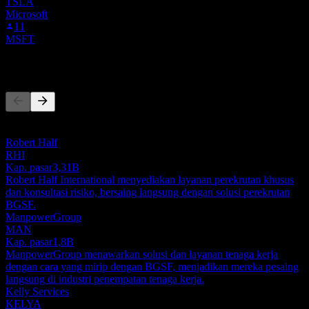
TSLA
Microsoft
11
MSFT
Pesaing
Daftar ini adalah analisis berdasarkan peristiwa pasar terbaru. Ini
bukan rekomendasi investasi.
Robert Half
RHI
Kap. pasar
3,31B
Robert Half International menyediakan layanan perekrutan khusus
dan konsultasi risiko, bersaing langsung dengan solusi perekrutan
BGSF.
ManpowerGroup
MAN
Kap. pasar
1,8B
ManpowerGroup menawarkan solusi dan layanan tenaga kerja
dengan cara yang mirip dengan BGSF, menjadikan mereka pesaing
langsung di industri penempatan tenaga kerja.
Kelly Services
KELYA