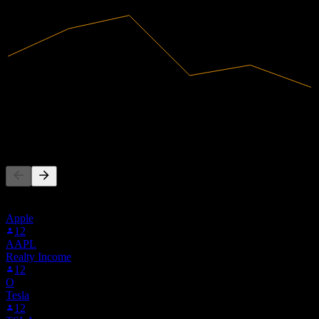
2025
206,17M
Pendapatan
-11,43M
Laba bersih
Orang juga mengikuti
Daftar ini didasarkan pada daftar pantauan pengguna Stock Events
yang mengikuti BGSF. Ini bukan rekomendasi investasi.
Apple
12
AAPL
Realty Income
12
O
Tesla
12