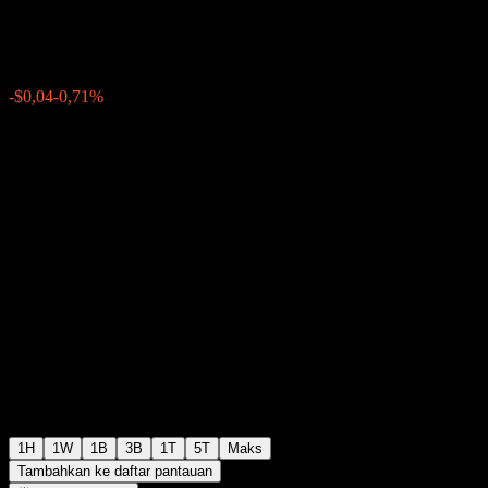
$5,62
57
-$0,04
-0,71%
Friday 20:00
+$0,00
+0%
Friday 20:00
Setelah jam bursa
1H
1W
1B
3B
1T
5T
Maks
Tambahkan ke daftar pantauan