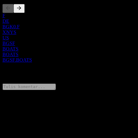
Perusahaan sebelumnya dikenal sebagai BG Staffing, Inc. hingga
rebranding menjadi BGSF, Inc. pada Februari 2021.
F
DE
BGK0.F
XNYS
US
BGSF
BOATS
BOATS
BGSF.BOATS
0 Comments
Bagikan pendapatmu
FAQ
Berapa harga saham BGSF hari ini?
▼