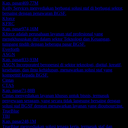
Kap. pasar
469,77M
Kelly Services menyediakan berbagai solusi staf di berbagai sektor,
bersaing dengan penawaran BGSF.
Kforce
KFRC
Kap. pasar
974,16M
Kforce adalah perusahaan layanan staf profesional yang
mengkhususkan diri dalam sektor Teknologi dan Keuangan,
tumpang tindih dengan beberapa pasar BGSF.
Everforth
ASGN
Kap. pasar
833,93M
ASGN Incorporated beroperasi di sektor teknologi, digital, kreatif,
kesehatan, dan ilmu kehidupan, menawarkan solusi staf yang
kompetitif kepada BGSF.
Cintas
CTAS
Kap. pasar
71,88B
Cintas menyediakan layanan khusus untuk bisnis, termasuk
penyewaan seragam, yang secara tidak langsung bersaing dengan
solusi staf BGSF dengan menawarkan layanan yang dioutsourcing.
TrueBlue
TBI
Kap. pasar
248,1M
TrueBlue menyediakan solusi tenaga kerja, termasuk staf dan