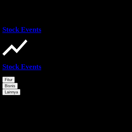
Stock Events
Stock Events
Fitur
Bisnis
Lainnya