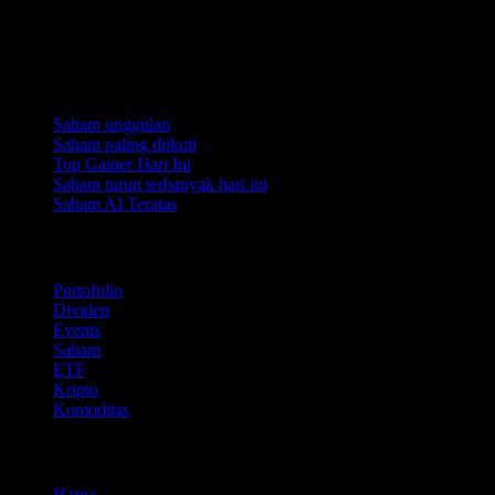
Koleksi
Saham unggulan
Saham paling diikuti
Top Gainer Hari Ini
Saham turun terbanyak hari ini
Saham AI Teratas
Fitur
Portofolio
Dividen
Events
Saham
ETF
Kripto
Komoditas
company
Harga