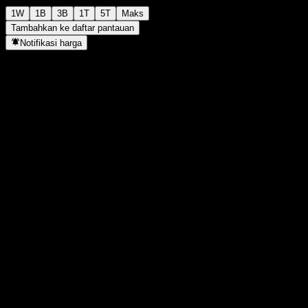
1W
1B
3B
1T
5T
Maks
Tambahkan ke daftar pantauan
Notifikasi harga
Statistik
Tertinggi hari ini
2.579,2
Terendah hari ini
2.579,2
Tertinggi 52M
2.579,2
Terendah 52M
2.199,36
Volume
-
Vol. rata2
-
Kap. pasar
0
Rasio P/E
-
Imbal hasil dividen