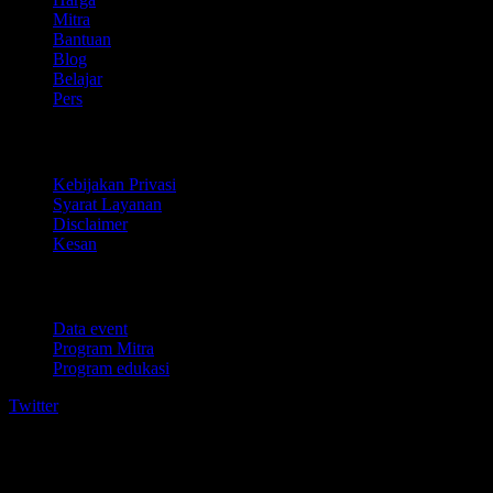
Mitra
Bantuan
Blog
Belajar
Pers
Legal
Kebijakan Privasi
Syarat Layanan
Disclaimer
Kesan
Untuk bisnis
Data event
Program Mitra
Program edukasi
Twitter