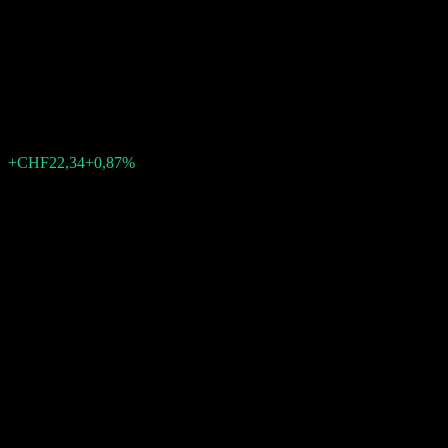
Equities Switzerland Small &
Mid A-acc
CHF2.579,20
1
+CHF22,34
+0,87%
Minggu lalu