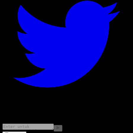
©
2026
Stock Events GmbH