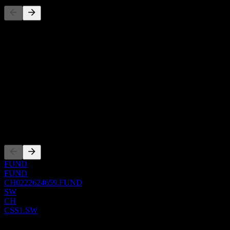
Daftar ini adalah analisis berdasarkan peristiwa pasar terbaru. Ini
bukan rekomendasi investasi.
Tentang
Show more...
CEO
ISIN
CH0222624659
Pencatatan
FUND
FUND
CH0222624659.FUND
SW
CH
CSS1.SW