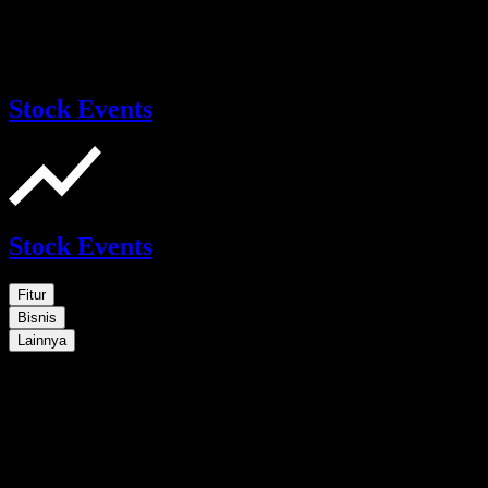
Stock Events
Stock Events
Fitur
Bisnis
Lainnya