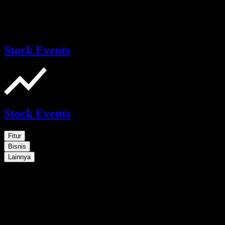
Stock Events
Stock Events
Fitur
Bisnis
Lainnya