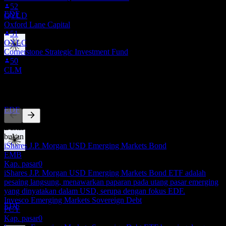
52
Perkiraan
EDF
QYLD
Oxford Lane Capital
51
OXLC
Cornerstone Strategic Investment Fund
Pembayaran dividen
50
26
CLM
NOV
Virtus Stone Harbor Emerging Markets Income
Pesaing
Fund
Perkiraan
EDF
Daftar ini adalah analisis berdasarkan peristiwa pasar terbaru. Ini
bukan rekomendasi investasi.
iShares J.P. Morgan USD Emerging Markets Bond
EMB
Ex-dividen
Kap. pasar
0
11
iShares J.P. Morgan USD Emerging Markets Bond ETF adalah
DEC
pesaing langsung, menawarkan paparan pada utang pasar emerging
Virtus Stone Harbor Emerging Markets Income
yang dinyatakan dalam USD, serupa dengan fokus EDF.
Fund
Invesco Emerging Markets Sovereign Debt
Perkiraan
EDF
PCY
Kap. pasar
0