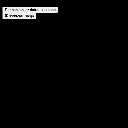
menyelesaikan split saham?
▼
Tambahkan ke daftar pantauan
Notifikasi harga