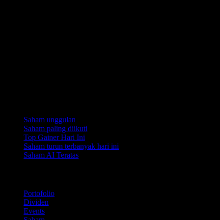
Koleksi
Saham unggulan
Saham paling diikuti
Top Gainer Hari Ini
Saham turun terbanyak hari ini
Saham AI Teratas
Fitur
Portofolio
Dividen
Events
Saham