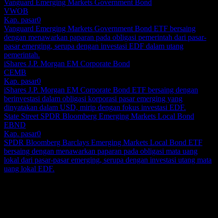
Vanguard Emerging Markets Government Bond
VWOB
Kap. pasar
0
Vanguard Emerging Markets Government Bond ETF bersaing
dengan menawarkan paparan pada obligasi pemerintah dari pasar-
pasar emerging, serupa dengan investasi EDF dalam utang
pemerintah.
iShares J.P. Morgan EM Corporate Bond
CEMB
Kap. pasar
0
iShares J.P. Morgan EM Corporate Bond ETF bersaing dengan
berinvestasi dalam obligasi korporasi pasar emerging yang
dinyatakan dalam USD, mirip dengan fokus investasi EDF.
State Street SPDR Bloomberg Emerging Markets Local Bond
EBND
Kap. pasar
0
SPDR Bloomberg Barclays Emerging Markets Local Bond ETF
bersaing dengan menawarkan paparan pada obligasi mata uang
lokal dari pasar-pasar emerging, serupa dengan investasi utang mata
uang lokal EDF.
Tentang
Virtus Stone Harbor Emerging Markets Income Fund adalah reksa