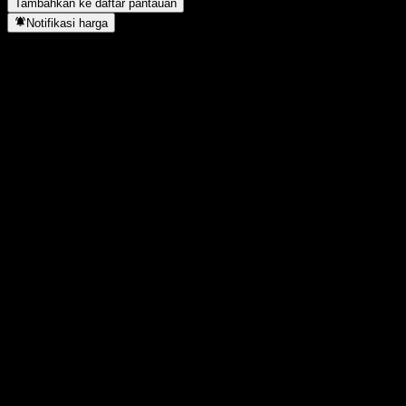
Tambahkan ke daftar pantauan
Notifikasi harga
Statistik
Tertinggi hari ini
5,33
Terendah hari ini
5,18
Tertinggi 52M
5,66
Terendah 52M
4,75
Volume
101.676
Vol. rata2
152.984
Kap. pasar
0
Rasio P/E
-
Imbal hasil dividen
13,74%
Dividen