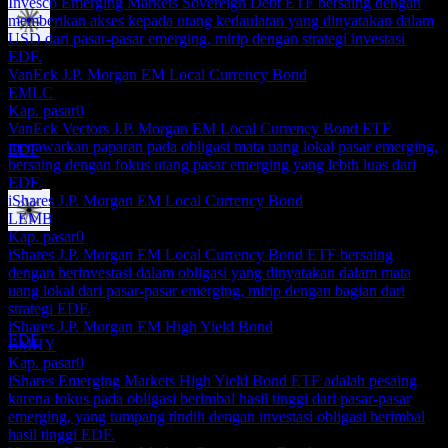
Invesco Emerging Markets Sovereign Debt ETF bersaing dengan
memberikan akses kepada utang kedaulatan yang dinyatakan dalam
USD dari pasar-pasar emerging, mirip dengan strategi investasi
Pembayaran dividen
EDF.
30
VanEck J.P. Morgan EM Local Currency Bond
DEC
EMLC
Virtus Stone Harbor Emerging Markets Income
Kap. pasar
0
Fund
VanEck Vectors J.P. Morgan EM Local Currency Bond ETF
Perkiraan
menawarkan paparan pada obligasi mata uang lokal pasar emerging,
EDF
bersaing dengan fokus utang pasar emerging yang lebih luas dari
EDF.
iShares J.P. Morgan EM Local Currency Bond
LEMB
Kap. pasar
0
Ex-dividen
iShares J.P. Morgan EM Local Currency Bond ETF bersaing
12
dengan berinvestasi dalam obligasi yang dinyatakan dalam mata
JAN
27
uang lokal dari pasar-pasar emerging, mirip dengan bagian dari
Virtus Stone Harbor Emerging Markets Income
strategi EDF.
Fund
iShares J.P. Morgan EM High Yield Bond
Perkiraan
EDF
EMHY
Kap. pasar
0
iShares Emerging Markets High Yield Bond ETF adalah pesaing
karena fokus pada obligasi berimbal hasil tinggi dari pasar-pasar
emerging, yang tumpang tindih dengan investasi obligasi berimbal
hasil tinggi EDF.