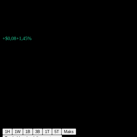
Markets Income Fund
$5,32
303
+$0,08
+1,45%
18:36 Hari ini
1H
1W
1B
3B
1T
5T
Maks