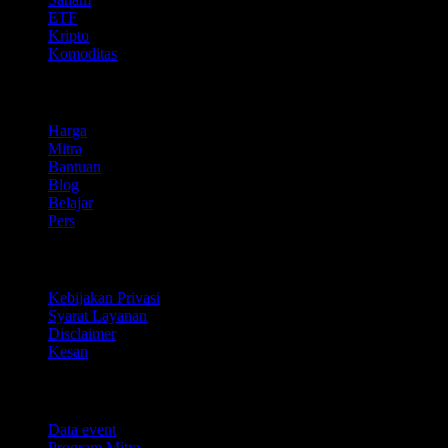
ETF
Kripto
Komoditas
company
Harga
Mitra
Bantuan
Blog
Belajar
Pers
Legal
Kebijakan Privasi
Syarat Layanan
Disclaimer
Kesan
Untuk bisnis
Data event
Program Mitra