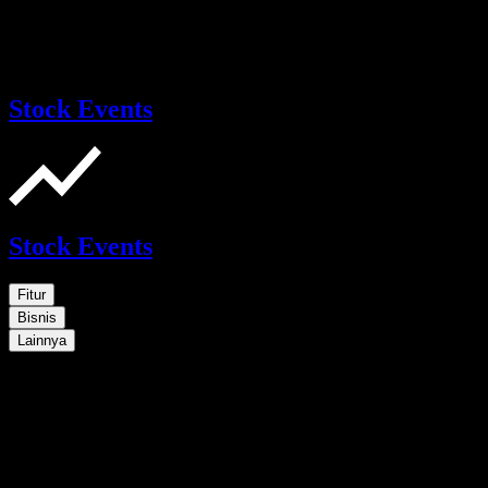
Stock Events
Stock Events
Fitur
Bisnis
Lainnya