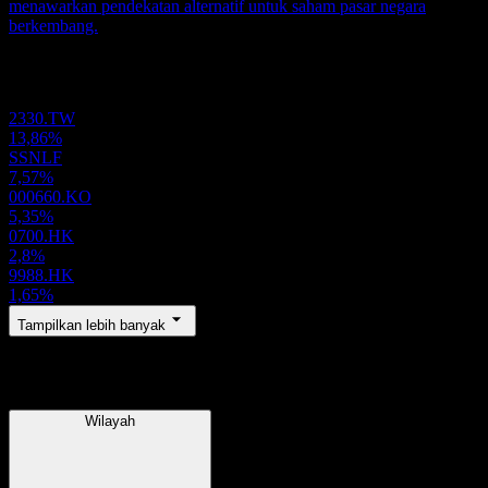
menawarkan pendekatan alternatif untuk saham pasar negara
berkembang.
Portofolio
2330.TW
13,86%
SSNLF
7,57%
000660.KO
5,35%
0700.HK
2,8%
9988.HK
1,65%
Tampilkan lebih banyak
Wilayah
Wilayah