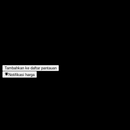
FAQ
Berapa harga saham Goldman Sachs ActiveBeta Emerging
Markets Equity hari ini?
▼
Apa simbol saham Goldman Sachs ActiveBeta Emerging
Markets Equity?
▼
Apakah Goldman Sachs ActiveBeta Emerging Markets Equity
membayar dividen?
▼
Goldman Sachs ActiveBeta Emerging Markets Equity berada di
sektor apa?
▼
Kapan Goldman Sachs ActiveBeta Emerging Markets Equity
menyelesaikan split saham?
▼
Tambahkan ke daftar pantauan
Notifikasi harga