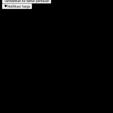
Tambahkan ke daftar pantauan
Notifikasi harga
Statistik
Tertinggi hari ini
847
Terendah hari ini
847
Tertinggi 52M
887
Terendah 52M
681,13
Volume
0
Vol. rata2
40
Kap. pasar
0
Rasio P/E
-
Imbal hasil dividen
2,03%
Dividen