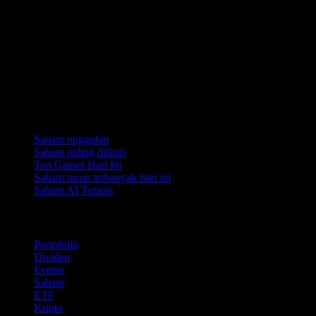
Koleksi
Saham unggulan
Saham paling diikuti
Top Gainer Hari Ini
Saham turun terbanyak hari ini
Saham AI Teratas
Fitur
Portofolio
Dividen
Events
Saham
ETF
Kripto