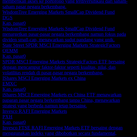
memberikan akses ke portofolio yang terdiversifikasi dari saham-
saham pasar negara berkembang.
WisdomTree Emerging Markets SmallCap Dividend Fund
DGS
Kap. pasar
0
WisdomTree Emerging Markets SmallCap Dividend Fund
menargetkan pasar-pasar negara berkembang namun fokus pada
dividen small-cap, menawarkan sudut pandang yang unik.
State Street SPDR MSCI Emerging Markets StrategicFactors
QEMM
Kap. pasar
0
SPDR MSCI Emerging Markets StrategicFactors ETF bersaing
dengan mencampur faktor-faktor seperti kualitas, nilai, dan
volatilitas rendah di pasar-pasar negara berkembang.
IShares MSCI Emerging Markets ex China
EMXC
Kap. pasar
0
iShares MSCI Emerging Markets ex China ETF menawarkan
paparan pasar negara berkembang tanpa China, menawarkan
strategi yang berbeda namun tetap bersaing.
Invesco RAFI Emerging Markets
PXH
Kap. pasar
0
Invesco FTSE RAFI Emerging Markets ETF bersaing dengan
menggunakan indeks yang dibobotkan secara fundamental,