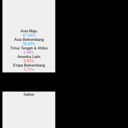
Asia Maju
47,14%
Asia Berkembang
34,63%
Timur Tengah & Afrika
6,98%
Amerika Latin
6,65%
Eropa Berkembang
2,71%
Sektor
Sektor