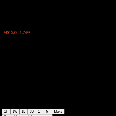
Emerging Markets Equity
M$847,00
48
-M$15,00
-1,74%
Wednesday 14:30
1H
1W
1B
3B
1T
5T
Maks