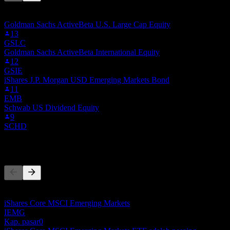
Daftar ini didasarkan pada daftar pantauan pengguna Stock Events
yang mengikuti GEM.MX. Ini bukan rekomendasi investasi.
Goldman Sachs ActiveBeta U.S. Large Cap Equity
13
GSLC
Goldman Sachs ActiveBeta International Equity
12
GSIE
iShares J.P. Morgan USD Emerging Markets Bond
11
EMB
Schwab US Dividend Equity
9
SCHD
Pesaing
Daftar ini adalah analisis berdasarkan peristiwa pasar terbaru. Ini
bukan rekomendasi investasi.
iShares Core MSCI Emerging Markets
IEMG
Kap. pasar
0