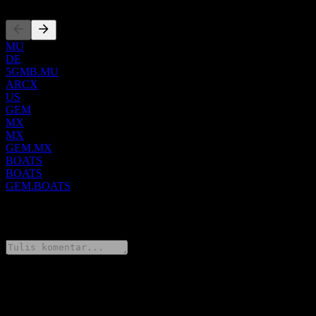
MU
DE
5GMB.MU
ARCX
US
GEM
MX
MX
GEM.MX
BOATS
BOATS
GEM.BOATS
0 Comments
Bagikan pendapatmu