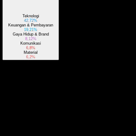
Teknologi
42,72%
Keuangan & Pembayaran
19,21%
Gaya Hidup & Brand
8,12%
Komunikasi
6,8%
Material
6,2%
Tentang
This ETF strives to replicate the investment returns generated by the
Goldman Sachs ActiveBeta Emerging Markets Equity Index.
Show more...
CEO
Negara
Amerika Serikat
ISIN
US3814302069
Pencatatan