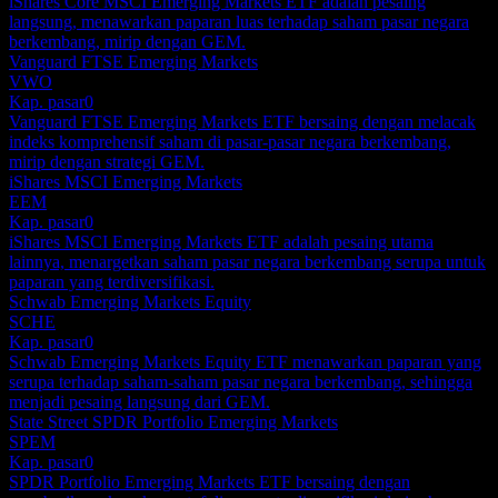
iShares Core MSCI Emerging Markets ETF adalah pesaing
langsung, menawarkan paparan luas terhadap saham pasar negara
berkembang, mirip dengan GEM.
Vanguard FTSE Emerging Markets
VWO
Kap. pasar
0
Vanguard FTSE Emerging Markets ETF bersaing dengan melacak
indeks komprehensif saham di pasar-pasar negara berkembang,
mirip dengan strategi GEM.
iShares MSCI Emerging Markets
EEM
Kap. pasar
0
iShares MSCI Emerging Markets ETF adalah pesaing utama
lainnya, menargetkan saham pasar negara berkembang serupa untuk
paparan yang terdiversifikasi.
Schwab Emerging Markets Equity
SCHE
Kap. pasar
0
Schwab Emerging Markets Equity ETF menawarkan paparan yang
serupa terhadap saham-saham pasar negara berkembang, sehingga
menjadi pesaing langsung dari GEM.
State Street SPDR Portfolio Emerging Markets
SPEM
Kap. pasar
0
SPDR Portfolio Emerging Markets ETF bersaing dengan