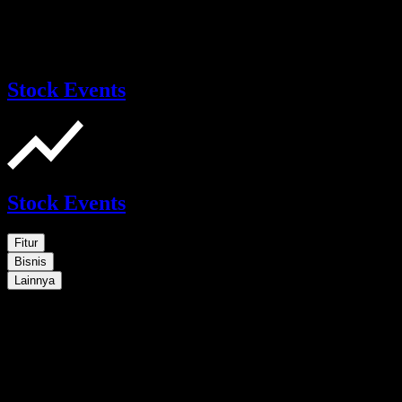
Stock Events
Stock Events
Fitur
Bisnis
Lainnya