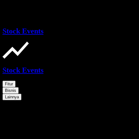
Stock Events
Stock Events
Fitur
Bisnis
Lainnya