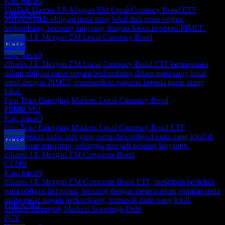
Kap. pasar
0
Perkiraan
VanEck Vectors J.P. Morgan EM Local Currency Bond ETF
PM9K.MU
berfokus pada obligasi mata uang lokal dari pasar negara
berkembang, bersaing langsung dengan fokus investasi PIMEF.
iShares J.P. Morgan EM Local Currency Bond
LEMB
Kap. pasar
0
Pembayaran dividen
iShares J.P. Morgan EM Local Currency Bond ETF berinvestasi
27
dalam obligasi pasar negara berkembang dalam mata uang lokal,
NOV
mirip dengan PIMEF, memberikan paparan kepada pasar utang
PIMCO Advantage Emerging Markets Local
lokal.
Bond UCITS
First Trust Emerging Markets Local Currency Bond
Perkiraan
FEMB
PM9K.MU
Kap. pasar
0
First Trust Emerging Markets Local Currency Bond ETF
menargetkan kelas aset yang sama dari obligasi mata uang lokal di
pasar-pasar emerging, sehingga menjadi pesaing langsung.
iShares J.P. Morgan EM Corporate Bond
Ex-dividen
CEMB
18
Kap. pasar
0
DEC
iShares J.P. Morgan EM Corporate Bond ETF, meskipun berfokus
PIMCO Advantage Emerging Markets Local
pada obligasi korporasi, bersaing dengan menawarkan paparan pada
Bond UCITS
utang pasar negara berkembang, termasuk mata uang lokal.
Perkiraan
PM9K.MU
Invesco Emerging Markets Sovereign Debt
PCY