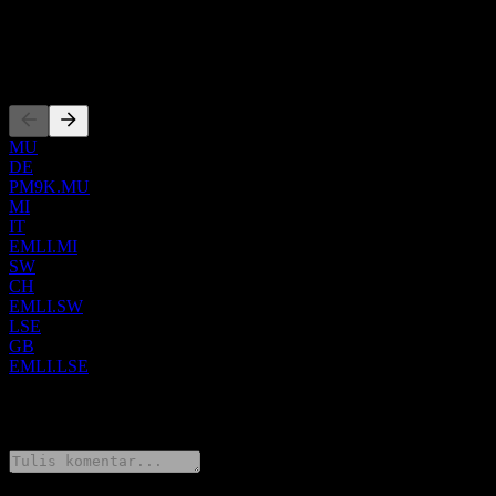
ISIN
IE00BH3X8336
Pencatatan
MU
DE
PM9K.MU
MI
IT
EMLI.MI
SW
CH
EMLI.SW
LSE
GB
EMLI.LSE
0 Comments