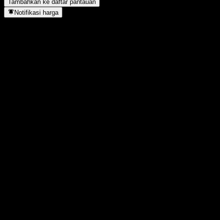
Tambahkan ke daftar pantauan
Notifikasi harga
Statistik
Tertinggi hari ini
-
Terendah hari ini
-
Tertinggi 52M
-
Terendah 52M
-
Volume
-
Vol. rata2
-
Kap. pasar
0
Rasio P/E
-
Imbal hasil dividen
-
Dividen