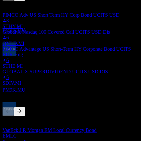
Daftar ini didasarkan pada daftar pantauan pengguna Stock Events
16
yang mengikuti PM9K.MU. Ini bukan rekomendasi investasi.
OCT
PIMCO Adv US Short Term HY Corp Bond UCITS USD
PIMCO Advantage Emerging Markets Local
8
Bond UCITS
STHY.MI
Perkiraan
PM9K.MU
Global X Nasdaq 100 Covered Call UCITS USD Dis
6
QYLD.MI
PIMCO Advantage US Short-Term HY Corporate Bond UCITS
EUR Hdg
Pembayaran dividen
6
30
STHE.MI
OCT
GLOBAL X SUPERDIVIDEND UCITS USD DIS
PIMCO Advantage Emerging Markets Local
5
Bond UCITS
SDIV.MI
Perkiraan
PM9K.MU
Pesaing
Ex-dividen
Daftar ini adalah analisis berdasarkan peristiwa pasar terbaru. Ini
20
bukan rekomendasi investasi.
NOV
VanEck J.P. Morgan EM Local Currency Bond
PIMCO Advantage Emerging Markets Local
EMLC
Bond UCITS