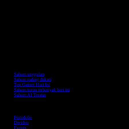
Koleksi
Saham unggulan
Saham paling diikuti
Top Gainer Hari Ini
Saham turun terbanyak hari ini
Saham AI Teratas
Fitur
Portofolio
Dividen
Events