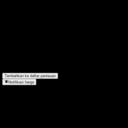
Bagikan pendapatmu
FAQ
Apa simbol saham PIMCO Advantage Emerging Markets Local
Bond UCITS?
▼
Apakah PIMCO Advantage Emerging Markets Local Bond
UCITS membayar dividen?
▼
PIMCO Advantage Emerging Markets Local Bond UCITS
berada di sektor apa?
▼
Kapan PIMCO Advantage Emerging Markets Local Bond
UCITS menyelesaikan split saham?
▼
Tambahkan ke daftar pantauan
Notifikasi harga