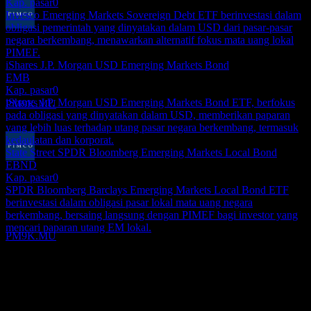
Kap. pasar
0
Invesco Emerging Markets Sovereign Debt ETF berinvestasi dalam
obligasi pemerintah yang dinyatakan dalam USD dari pasar-pasar
Pembayaran dividen
negara berkembang, menawarkan alternatif fokus mata uang lokal
31
PIMEF.
DEC
iShares J.P. Morgan USD Emerging Markets Bond
PIMCO Advantage Emerging Markets Local
EMB
Bond UCITS
Kap. pasar
0
Perkiraan
iShares J.P. Morgan USD Emerging Markets Bond ETF, berfokus
PM9K.MU
pada obligasi yang dinyatakan dalam USD, memberikan paparan
yang lebih luas terhadap utang pasar negara berkembang, termasuk
kedaulatan dan korporat.
State Street SPDR Bloomberg Emerging Markets Local Bond
EBND
Ex-dividen
Kap. pasar
0
15
SPDR Bloomberg Barclays Emerging Markets Local Bond ETF
JAN
27
berinvestasi dalam obligasi pasar lokal mata uang negara
PIMCO Advantage Emerging Markets Local
berkembang, bersaing langsung dengan PIMEF bagi investor yang
Bond UCITS
mencari paparan utang EM lokal.
Perkiraan
PM9K.MU
Tentang
Show more...
CEO