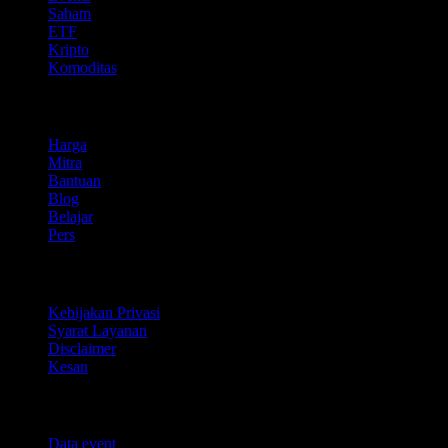
Saham
ETF
Kripto
Komoditas
company
Harga
Mitra
Bantuan
Blog
Belajar
Pers
Legal
Kebijakan Privasi
Syarat Layanan
Disclaimer
Kesan
Untuk bisnis
Data event