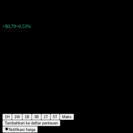
$150,86
1703
+$0,79
+0,53%
12:34 Hari ini
1H
1W
1B
3B
1T
5T
Maks
Tambahkan ke daftar pantauan
Notifikasi harga