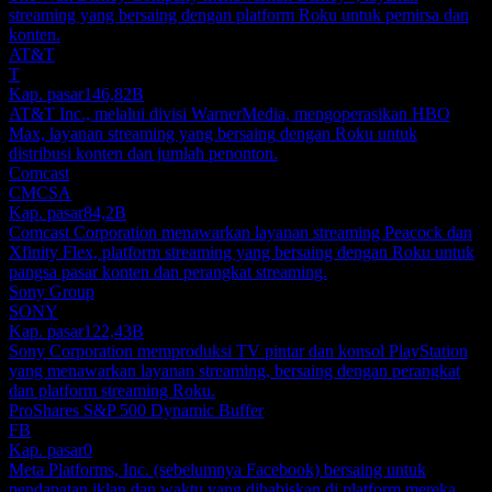
streaming yang bersaing dengan platform Roku untuk pemirsa dan
konten.
AT&T
T
Kap. pasar
146,82B
AT&T Inc., melalui divisi WarnerMedia, mengoperasikan HBO
Max, layanan streaming yang bersaing dengan Roku untuk
distribusi konten dan jumlah penonton.
Comcast
CMCSA
Kap. pasar
84,2B
Comcast Corporation menawarkan layanan streaming Peacock dan
Xfinity Flex, platform streaming yang bersaing dengan Roku untuk
pangsa pasar konten dan perangkat streaming.
Sony Group
SONY
Kap. pasar
122,43B
Sony Corporation memproduksi TV pintar dan konsol PlayStation
yang menawarkan layanan streaming, bersaing dengan perangkat
dan platform streaming Roku.
ProShares S&P 500 Dynamic Buffer
FB
Kap. pasar
0
Meta Platforms, Inc. (sebelumnya Facebook) bersaing untuk
pendapatan iklan dan waktu yang dihabiskan di platform mereka