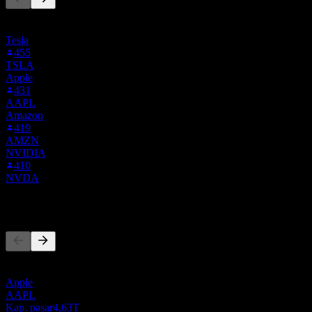
Daftar ini didasarkan pada daftar pantauan pengguna Stock Events
yang mengikuti ROKU. Ini bukan rekomendasi investasi.
Tesla
455
TSLA
Apple
431
AAPL
Amazon
419
AMZN
NVIDIA
410
NVDA
Pesaing
Daftar ini adalah analisis berdasarkan peristiwa pasar terbaru. Ini
bukan rekomendasi investasi.
Apple
AAPL
Kap. pasar
4,63T