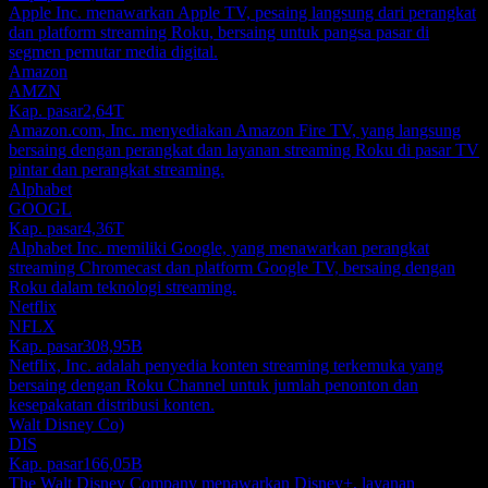
Apple Inc. menawarkan Apple TV, pesaing langsung dari perangkat
dan platform streaming Roku, bersaing untuk pangsa pasar di
segmen pemutar media digital.
Amazon
AMZN
Kap. pasar
2,64T
Amazon.com, Inc. menyediakan Amazon Fire TV, yang langsung
bersaing dengan perangkat dan layanan streaming Roku di pasar TV
pintar dan perangkat streaming.
Alphabet
GOOGL
Kap. pasar
4,36T
Alphabet Inc. memiliki Google, yang menawarkan perangkat
streaming Chromecast dan platform Google TV, bersaing dengan
Roku dalam teknologi streaming.
Netflix
NFLX
Kap. pasar
308,95B
Netflix, Inc. adalah penyedia konten streaming terkemuka yang
bersaing dengan Roku Channel untuk jumlah penonton dan
kesepakatan distribusi konten.
Walt Disney Co)
DIS
Kap. pasar
166,05B
The Walt Disney Company menawarkan Disney+, layanan