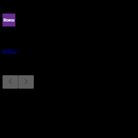
Mendatang
Laporan keuangan
4
NOV
Roku
ROKU
Laporan keuangan
4
Nov
Diperkirakan
Q1 2025
Q2 2025