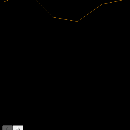
4,74B
Pendapatan
88,36M
Laba bersih
Rekomendasi analis
154,94
Target harga rata-rata
Perkiraan tertinggi adalah 170,00.
Dari 21 penilaian dalam 6 bulan terakhir. Ini bukan rekomendasi
investasi.
Beli
48
%
Tahan
52
%
Jual
0
%
Orang juga mengikuti