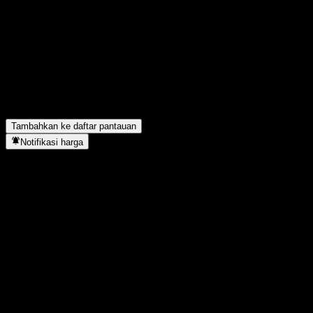
Berapa harga saham SPDR Portfolio Emerging Markets hari ini?
▼
Apa simbol saham SPDR Portfolio Emerging Markets?
▼
Apakah SPDR Portfolio Emerging Markets membayar dividen?
▼
SPDR Portfolio Emerging Markets berada di sektor apa?
▼
Kapan SPDR Portfolio Emerging Markets menyelesaikan split
saham?
▼
Tambahkan ke daftar pantauan
Notifikasi harga