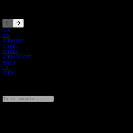
utama. Secara khusus, SPEM berupaya memberikan eksposur
investasi yang luas ke pasar saham di ekonomi berkembang,
Pencatatan
sehingga berpotensi mengurangi risiko konsentrasi yang terkait
dengan negara-negara tertentu.
MX
MX
SPEM.MX
BOATS
BOATS
SPEM.BOATS
ARCX
US
SPEM
0 Comments
Bagikan pendapatmu
FAQ