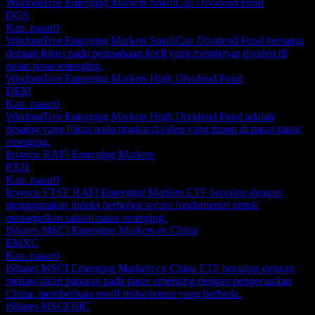
WisdomTree Emerging Markets SmallCap Dividend Fund
DGS
Kap. pasar
0
WisdomTree Emerging Markets SmallCap Dividend Fund bersaing
dengan fokus pada perusahaan kecil yang membayar dividen di
pasar-pasar emerging.
WisdomTree Emerging Markets High Dividend Fund
DEM
Kap. pasar
0
WisdomTree Emerging Markets High Dividend Fund adalah
pesaing yang fokus pada tingkat dividen yang tinggi di pasar-pasar
emerging.
Invesco RAFI Emerging Markets
PXH
Kap. pasar
0
Invesco FTSE RAFI Emerging Markets ETF bersaing dengan
menggunakan indeks berbobot secara fundamental untuk
menargetkan saham pasar emerging.
IShares MSCI Emerging Markets ex China
EMXC
Kap. pasar
0
iShares MSCI Emerging Markets ex China ETF bersaing dengan
menawarkan paparan pada pasar emerging dengan pengecualian
China, memberikan profil risiko/return yang berbeda.
iShares MSCI BIC