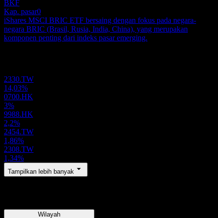
BKF
Kap. pasar
0
iShares MSCI BRIC ETF bersaing dengan fokus pada negara-
negara BRIC (Brasil, Rusia, India, China), yang merupakan
komponen penting dari indeks pasar emerging.
Portofolio
2330.TW
14,03%
0700.HK
3%
9988.HK
2,2%
2454.TW
1,86%
2308.TW
1,34%
Tampilkan lebih banyak
Wilayah
Wilayah