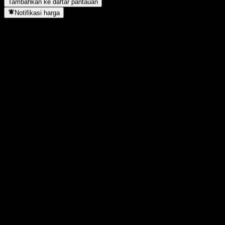
Tambahkan ke daftar pantauan
Notifikasi harga
Statistik
Tertinggi hari ini
50,66
Terendah hari ini
50,66
Tertinggi 52M
56,77
Terendah 52M
50,66
Volume
2
Vol. rata2
-
Kap. pasar
0
Rasio P/E
-
Imbal hasil dividen
2,56%
Dividen