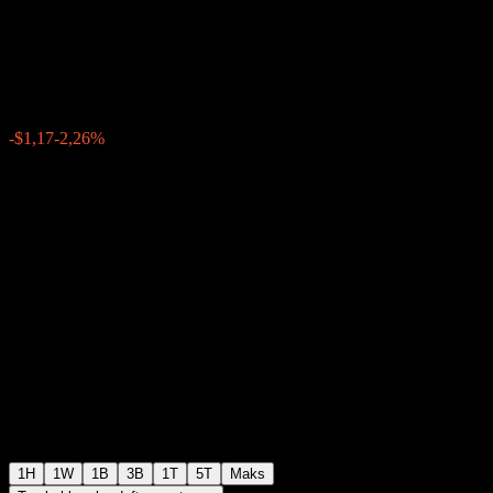
Markets
$50,66
219
-$1,17
-2,26%
Friday 05:06
1H
1W
1B
3B
1T
5T
Maks