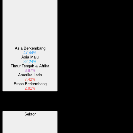
Asia Berkembang
47,44%
Asia Maju
32,24%
Timur Tengah & Afrika
8,87%
Amerika Latin
7,42%
Eropa Berkembang
2,81%
Sektor
Sektor