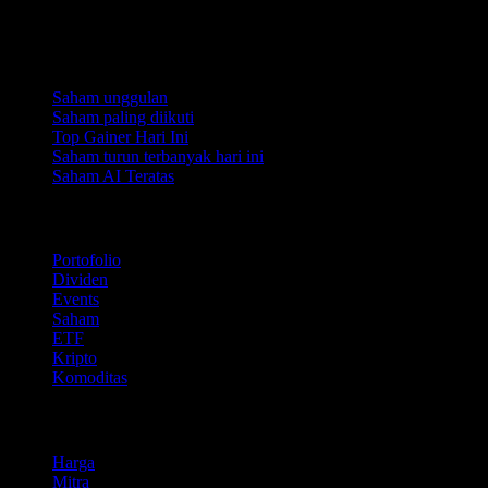
Koleksi
Saham unggulan
Saham paling diikuti
Top Gainer Hari Ini
Saham turun terbanyak hari ini
Saham AI Teratas
Fitur
Portofolio
Dividen
Events
Saham
ETF
Kripto
Komoditas
company
Harga
Mitra