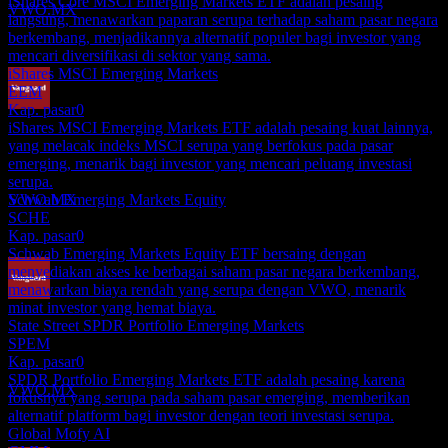
iShares Core MSCI Emerging Markets ETF adalah pesaing
VWO.MX
langsung, menawarkan paparan serupa terhadap saham pasar negara
berkembang, menjadikannya alternatif populer bagi investor yang
mencari diversifikasi di sektor yang sama.
iShares MSCI Emerging Markets
EEM
Kap. pasar
0
Pembayaran dividen
iShares MSCI Emerging Markets ETF adalah pesaing kuat lainnya,
24
yang melacak indeks MSCI serupa yang berfokus pada pasar
JUN
27
emerging, menarik bagi investor yang mencari peluang investasi
Vanguard FTSE Emerging Markets
serupa.
Perkiraan
Schwab Emerging Markets Equity
VWO.MX
SCHE
Kap. pasar
0
Schwab Emerging Markets Equity ETF bersaing dengan
menyediakan akses ke berbagai saham pasar negara berkembang,
menawarkan biaya rendah yang serupa dengan VWO, menarik
minat investor yang hemat biaya.
Ex-dividen
State Street SPDR Portfolio Emerging Markets
20
SPEM
SEP
27
Kap. pasar
0
Vanguard FTSE Emerging Markets
SPDR Portfolio Emerging Markets ETF adalah pesaing karena
Perkiraan
VWO.MX
fokusnya yang serupa pada saham pasar emerging, memberikan
alternatif platform bagi investor dengan teori investasi serupa.
Global Mofy AI