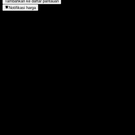
Tambahkan ke daftar pantauan
Notifikasi harga
Statistik
Tertinggi hari ini
1.036,66
Terendah hari ini
1.032,49
Tertinggi 52M
1.066,6
Terendah 52M
59,68
Volume
92.108
Vol. rata2
3.711
Kap. pasar
0
Rasio P/E
6,22
Imbal hasil dividen
2,67%
Dividen