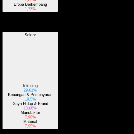
Eropa Berkembang
1,73%
Sektor
Sektor
Teknologi
29,61%
Keuangan & Pembayaran
19,5%
Gaya Hidup & Brand
10,68%
Manufaktur
7,96%
Material
7,95%