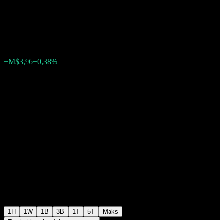
Markets
M$1.035,00
4048
+M$3,96
+0,38%
19:54 Hari ini
1H
1W
1B
3B
1T
5T
Maks