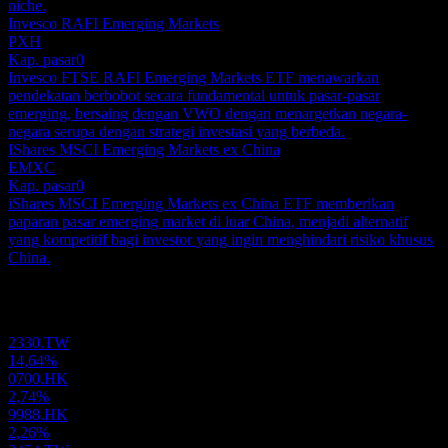
niche.
Invesco RAFI Emerging Markets
PXH
Kap. pasar
0
Invesco FTSE RAFI Emerging Markets ETF menawarkan
pendekatan berbobot secara fundamental untuk pasar-pasar
emerging, bersaing dengan VWO dengan menargetkan negara-
negara serupa dengan strategi investasi yang berbeda.
IShares MSCI Emerging Markets ex China
EMXC
Kap. pasar
0
iShares MSCI Emerging Markets ex China ETF memberikan
paparan pasar emerging market di luar China, menjadi alternatif
yang kompetitif bagi investor yang ingin menghindari risiko khusus
China.
Portofolio
2330.TW
14,64%
0700.HK
2,74%
9988.HK
2,26%