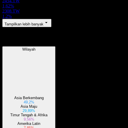
2454.TW
1,62%
2308.TW
1,2%
Tampilkan lebih banyak
Wilayah
Wilayah
Asia Berkembang
49,2%
Asia Maju
29,89%
Timur Tengah & Afrika
9,56%
Amerika Latin
7,85%