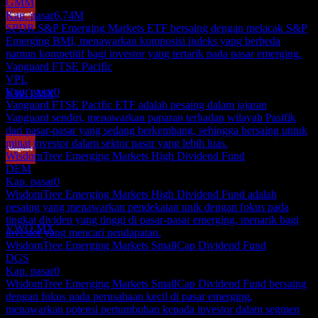
GMM
Kap. pasar
6,74M
SPDR S&P Emerging Markets ETF bersaing dengan melacak S&P
Pembayaran dividen
Emerging BMI, menawarkan komposisi indeks yang berbeda
23
namun kompetitif bagi investor yang tertarik pada pasar emerging.
SEP
27
Vanguard FTSE Pacific
Vanguard FTSE Emerging Markets
VPL
Perkiraan
Kap. pasar
0
VWO.MX
Vanguard FTSE Pacific ETF adalah pesaing dalam jajaran
Vanguard sendiri, menawarkan paparan terhadap wilayah Pasifik
dari pasar-pasar yang sedang berkembang, sehingga bersaing untuk
minat investor dalam sektor pasar yang lebih luas.
WisdomTree Emerging Markets High Dividend Fund
DEM
Ex-dividen
Kap. pasar
0
20
WisdomTree Emerging Markets High Dividend Fund adalah
DEC
27
pesaing yang menawarkan pendekatan unik dengan fokus pada
Vanguard FTSE Emerging Markets
tingkat dividen yang tinggi di pasar-pasar emerging, menarik bagi
Perkiraan
VWO.MX
investor yang mencari pendapatan.
WisdomTree Emerging Markets SmallCap Dividend Fund
DGS
Kap. pasar
0
WisdomTree Emerging Markets SmallCap Dividend Fund bersaing
dengan fokus pada perusahaan kecil di pasar emerging,
menawarkan potensi pertumbuhan kepada investor dalam segmen