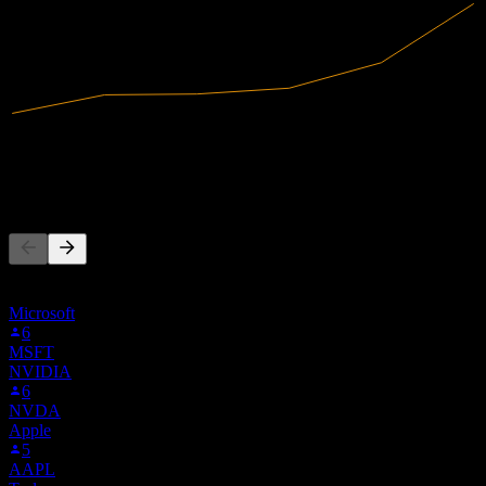
6,04B
Pendapatan
2,69B
Laba bersih
Orang juga mengikuti
Daftar ini didasarkan pada daftar pantauan pengguna Stock Events
yang mengikuti WUXAY. Ini bukan rekomendasi investasi.
Microsoft
6
MSFT
NVIDIA
6
NVDA
Apple
5
AAPL