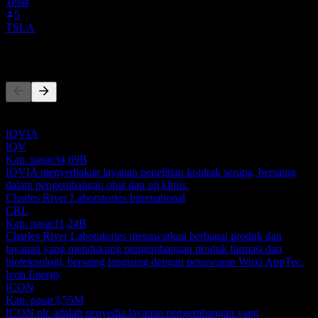
Tesla
5
TSLA
Pesaing
Daftar ini adalah analisis berdasarkan peristiwa pasar terbaru. Ini
bukan rekomendasi investasi.
IQVIA
IQV
Kap. pasar
34,69B
IQVIA menyediakan layanan penelitian kontrak serupa, bersaing
dalam pengembangan obat dan uji klinis.
Charles River Laboratories International
CRL
Kap. pasar
11,24B
Charles River Laboratories menawarkan berbagai produk dan
layanan yang mendukung pengembangan produk farmasi dan
bioteknologi, bersaing langsung dengan penawaran Wuxi AppTec.
Icon Energy
ICON
Kap. pasar
3,55M
ICON plc adalah penyedia layanan pengembangan yang