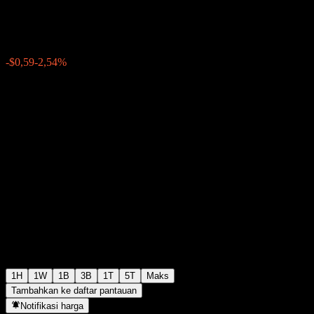
$22,63
42
-$0,59
-2,54%
Thursday 19:50
1H
1W
1B
3B
1T
5T
Maks
Tambahkan ke daftar pantauan
Notifikasi harga