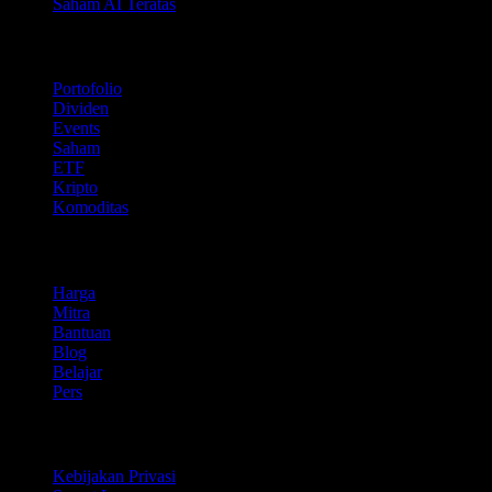
Saham AI Teratas
Fitur
Portofolio
Dividen
Events
Saham
ETF
Kripto
Komoditas
company
Harga
Mitra
Bantuan
Blog
Belajar
Pers
Legal
Kebijakan Privasi