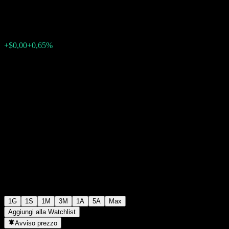
$0,000042
0
+$0,00
+0,65%
11:26 Oggi
1G
1S
1M
3M
1A
5A
Max
Aggiungi alla Watchlist
Avviso prezzo