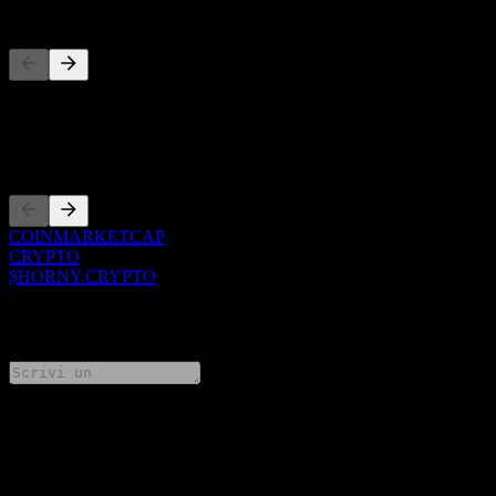
Concorrenti
Questo elenco è un'analisi basata su eventi di mercato recenti. Non è
una raccomandazione di investimento.
Quotazioni
COINMARKETCAP
CRYPTO
$HORNY.CRYPTO
0 Comments
Condividi i tuoi pensieri
FAQ