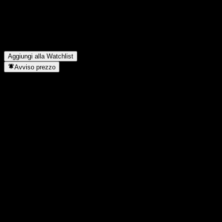
Qual è il prezzo dell'azione $horny oggi?
▼
Qual è il simbolo azionario di $horny?
▼
In quale settore opera $horny?
▼
Quando $horny ha completato lo split azionario?
▼
Aggiungi alla Watchlist
Avviso prezzo