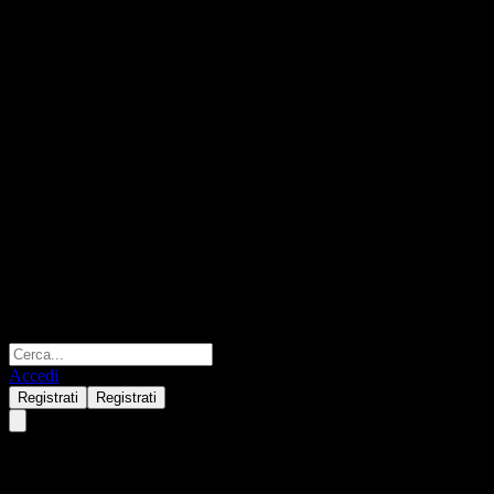
Accedi
Registrati
Registrati
$horny