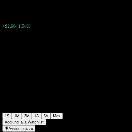
$195,05
0
+$2,96
+1,54%
Settimana scorsa
1S
1M
3M
1A
5A
Max
Aggiungi alla Watchlist
Avviso prezzo