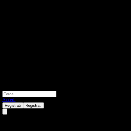
Accedi
Registrati
Registrati
Riyad American Equity Fund