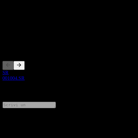
Questo elenco è un'analisi basata su eventi di mercato recenti. Non è
una raccomandazione di investimento.
Informazioni
Show more...
CEO
Quotazioni
SR
001004.SR
0 Comments
Condividi i tuoi pensieri