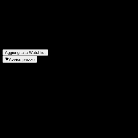
FAQ
Qual è il prezzo dell'azione Riyad American Equity Fund oggi?
▼
Qual è il simbolo azionario di Riyad American Equity Fund?
▼
Il prezzo dell'azione Riyad American Equity Fund sta salendo?
▼
In quale settore opera Riyad American Equity Fund?
▼
Quando Riyad American Equity Fund ha completato lo split
azionario?
▼
Aggiungi alla Watchlist
Avviso prezzo