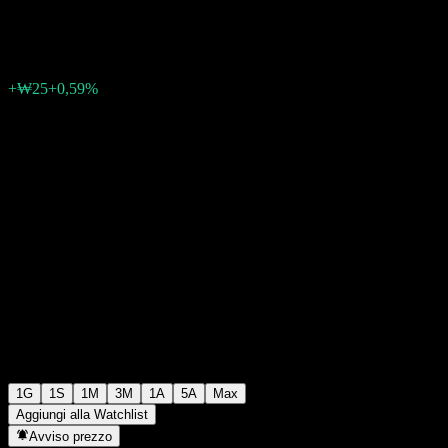
₩4285
1
+₩25
+0,59%
06:16 Oggi
1G
1S
1M
3M
1A
5A
Max
Aggiungi alla Watchlist
Avviso prezzo