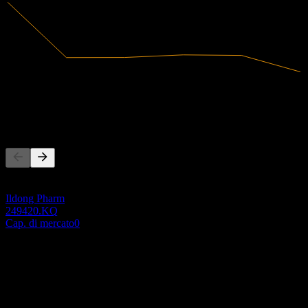
125,93B
Ricavi
-31,33B
Utile netto
Concorrenti
Questo elenco è un'analisi basata su eventi di mercato recenti. Non è
una raccomandazione di investimento.
Ildong Pharm
249420.KQ
Cap. di mercato
0
Informazioni
Show more...
CEO
Paese