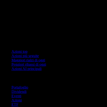
Collezioni
Azioni top
Azioni più seguite
Maggiori rialzi di oggi
Peggiori ribassi di oggi
Azioni AI principali
Funzionalità
Portafoglio
Dividendi
Eventi
Azioni
ETF