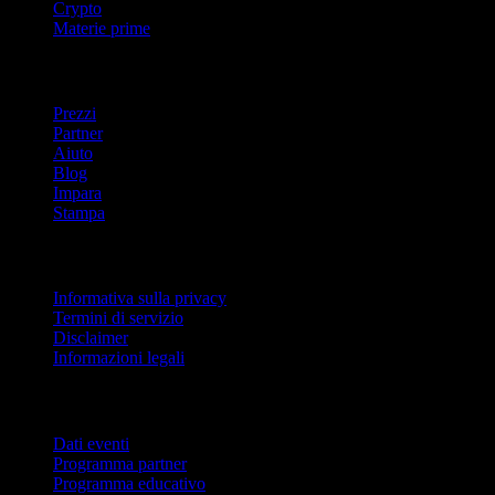
Crypto
Materie prime
company
Prezzi
Partner
Aiuto
Blog
Impara
Stampa
Legale
Informativa sulla privacy
Termini di servizio
Disclaimer
Informazioni legali
Per aziende
Dati eventi
Programma partner
Programma educativo