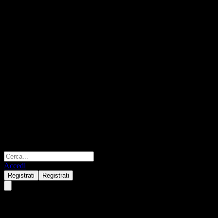
Accedi
Registrati
Registrati
Bukwang Pharmaceutical Ind