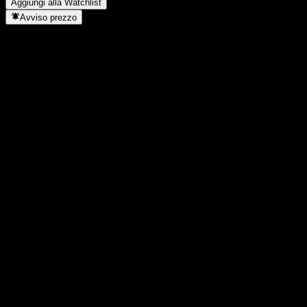
Aggiungi alla Watchlist
Avviso prezzo
Statistiche
Massimo giornaliero
19,18
Minimo del giorno
17,88
Massimo 52S
19,18
Min 52S
12,81
Volume
7.723.044
Vol. medio
6.978.058
Cap. di mercato
8,84B
Rapporto P/E
26,33
Rendimento da dividendo
1,71%
Dividendo