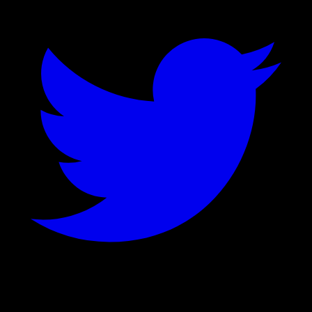
©
2026
Stock Events GmbH