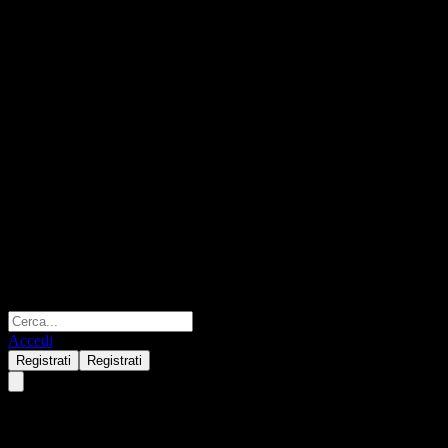
Accedi
Registrati
Registrati
Guangzhou Metro Design &