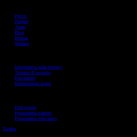
company
Prezzi
Partner
Aiuto
Blog
Impara
Stampa
Legale
Informativa sulla privacy
Termini di servizio
Disclaimer
Informazioni legali
Per aziende
Dati eventi
Programma partner
Programma educativo
Twitter