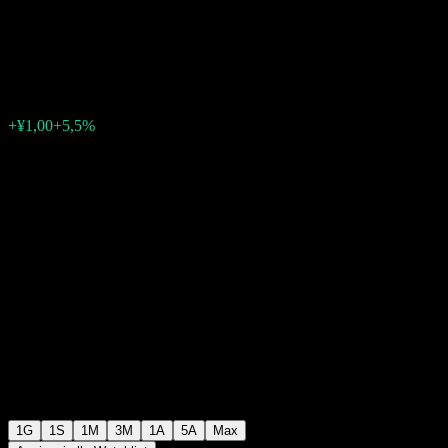
Research Institute
¥19,18
0
+¥1,00
+5,5%
07:04 Oggi
1G
1S
1M
3M
1A
5A
Max