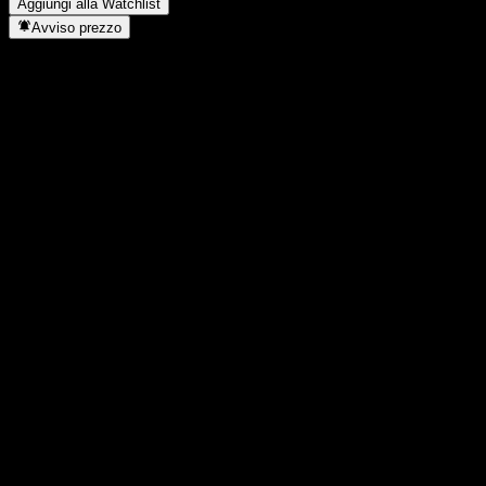
Aggiungi alla Watchlist
Avviso prezzo
Statistiche
Massimo giornaliero
21,68
Minimo del giorno
21,52
Massimo 52S
23,33
Min 52S
19,19
Volume
245.675
Vol. medio
1.016.938
Cap. di mercato
0
Rapporto P/E
-
Rendimento da dividendo
-
Dividendo