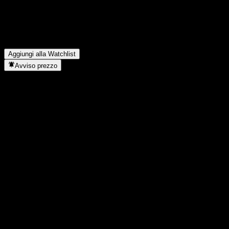
sta salendo?
▼
In quale settore opera Paradigm S&P GSCI Soybeans ER
Futures?
▼
Quando Paradigm S&P GSCI Soybeans ER Futures ha
completato lo split azionario?
▼
Aggiungi alla Watchlist
Avviso prezzo