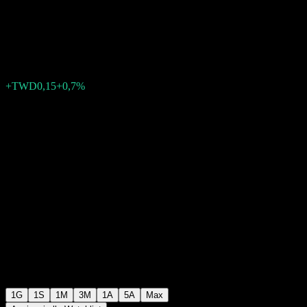
ER Futures
TWD21,65
1
+TWD0,15
+0,7%
05:20 Oggi
1G
1S
1M
3M
1A
5A
Max