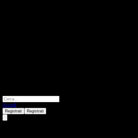
Accedi
Registrati
Registrati
Paradigm S&P GSCI Soybeans