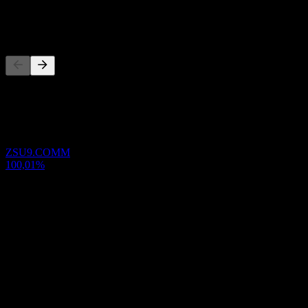
-
Concorrenti
Questo elenco è un'analisi basata su eventi di mercato recenti. Non è
una raccomandazione di investimento.
Portafoglio
ZSU9.COMM
100,01%
Informazioni
NA
Show more...
CEO
Paese
Taiwan
ISIN
TW00000693U1