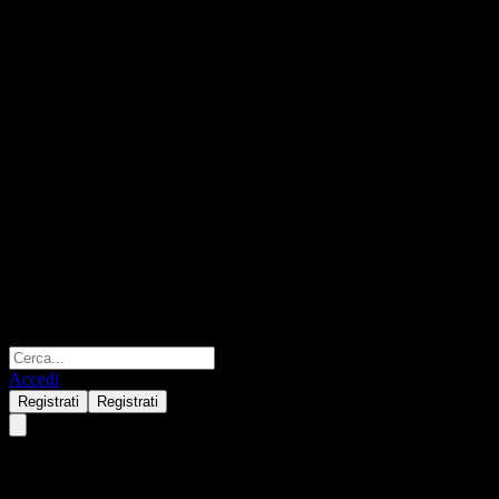
Accedi
Registrati
Registrati
anb capital Saudi Equity Fund