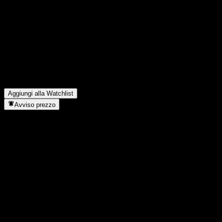
FAQ
Qual è il prezzo dell'azione anb capital Saudi Equity Fund oggi?
▼
Qual è il simbolo azionario di anb capital Saudi Equity Fund?
▼
Il prezzo dell'azione anb capital Saudi Equity Fund sta salendo?
▼
In quale settore opera anb capital Saudi Equity Fund?
▼
Quando anb capital Saudi Equity Fund ha completato lo split
azionario?
▼
Aggiungi alla Watchlist
Avviso prezzo