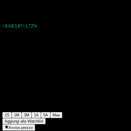
SAR228,22
0
+SAR3,87
+1,72%
Settimana scorsa
1S
1M
3M
1A
5A
Max
Aggiungi alla Watchlist
Avviso prezzo