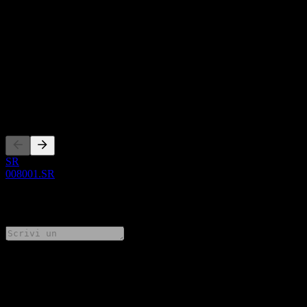
Questo elenco è un'analisi basata su eventi di mercato recenti. Non è
una raccomandazione di investimento.
Informazioni
Show more...
CEO
Quotazioni
SR
008001.SR
0 Comments
Condividi i tuoi pensieri