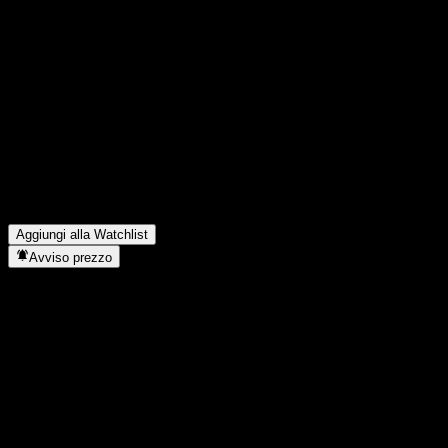
FAQ
Qual è il prezzo dell'azione Winstar Capital Berhad oggi?
▼
Qual è il simbolo azionario di Winstar Capital Berhad?
▼
Qual è stato il fatturato di Winstar Capital Berhad lo scorso anno?
▼
Qual è stato l'utile netto di Winstar Capital Berhad dell'anno
scorso?
▼
In quale settore opera Winstar Capital Berhad?
▼
Quando Winstar Capital Berhad ha completato lo split azionario?
▼
Aggiungi alla Watchlist
Avviso prezzo