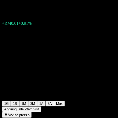
RM0,5550
0
+RM0,01
+0,91%
Friday 08:50
1G
1S
1M
3M
1A
5A
Max
Aggiungi alla Watchlist
Avviso prezzo