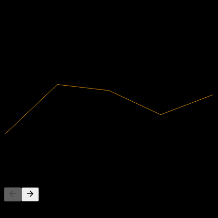
Dati finanziari
4,39%
Margine di profitto
Redditizia
2021
2022
2023
2024
2025
235,35M
Ricavi
10,33M
Utile netto
Concorrenti
Questo elenco è un'analisi basata su eventi di mercato recenti. Non è
una raccomandazione di investimento.