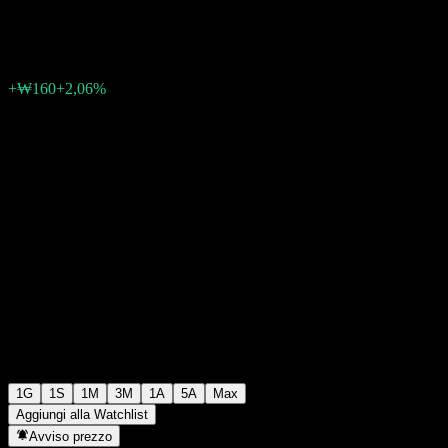
₩7930
11
+₩160
+2,06%
03:13 Oggi
1G
1S
1M
3M
1A
5A
Max
Aggiungi alla Watchlist
Avviso prezzo