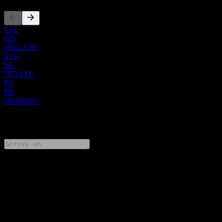
LSE
GB
0E6L.LSE
STU
DE
7B3.STU
PA
FR
DPAM.PA
0 Comments
Condividi i tuoi pensieri
FAQ
Qual è il simbolo azionario di Docks Petroles Ambes?
▼