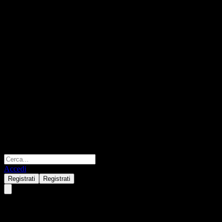
Accedi
Registrati
Registrati
Docks Petroles Ambes