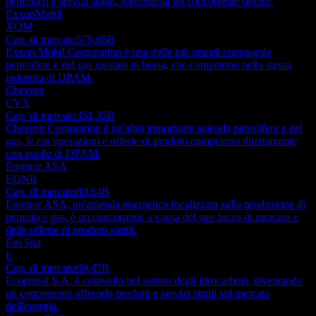
petroliferi e servizi simili, rendendola un concorrente diretto.
ExxonMobil
XOM
Cap. di mercato
575,65B
Exxon Mobil Corporation è una delle più grandi compagnie
petrolifere e del gas quotate in borsa, che competono nella stessa
industria di DPAM.
Chevron
CVX
Cap. di mercato
351,32B
Chevron Corporation è un'altra importante azienda petrolifera e del
gas, le cui operazioni e offerte di prodotti competono direttamente
con quelle di DPAM.
Equinor ASA
EQNR
Cap. di mercato
80,64B
Equinor ASA, un'azienda energetica focalizzata sulla produzione di
petrolio e gas, è un concorrente a causa del suo focus di mercato e
delle offerte di prodotti simili.
Eni Spa
E
Cap. di mercato
69,47B
Ecopetrol S.A. è coinvolta nel settore degli idrocarburi, diventando
un concorrente offrendo prodotti e servizi simili sul mercato
dell'energia.