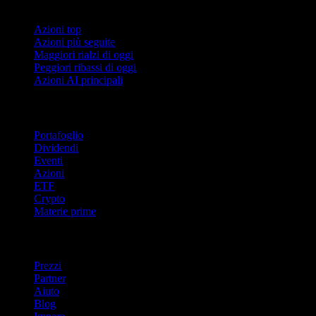
Collezioni
Azioni top
Azioni più seguite
Maggiori rialzi di oggi
Peggiori ribassi di oggi
Azioni AI principali
Funzionalità
Portafoglio
Dividendi
Eventi
Azioni
ETF
Crypto
Materie prime
company
Prezzi
Partner
Aiuto
Blog