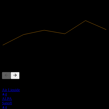
2022
2023
2024
2025
20,33M
Ricavi
5,12M
Utile netto
Altri seguono anche
Questa lista si basa sulle watchlist degli utenti di Stock Events che
seguono 0E6L.LSE. Non è una raccomandazione di investimento.
Air Liquide
4
AI.PA
Sanofi
4