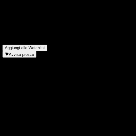
Qual è stato il fatturato di Docks Petroles Ambes lo scorso anno?
▼
Qual è stato l'utile netto di Docks Petroles Ambes dell'anno
scorso?
▼
Docks Petroles Ambes paga dividendi?
▼
In quale settore opera Docks Petroles Ambes?
▼
Quando Docks Petroles Ambes ha completato lo split azionario?
▼
Aggiungi alla Watchlist
Avviso prezzo