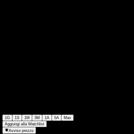
0
29
+€0,00
+0%
00:00 Oggi
1G
1S
1M
3M
1A
5A
Max
Aggiungi alla Watchlist
Avviso prezzo