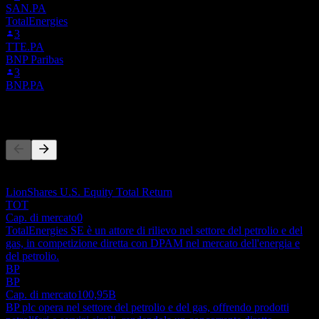
SAN.PA
TotalEnergies
3
TTE.PA
BNP Paribas
3
BNP.PA
Concorrenti
Questo elenco è un'analisi basata su eventi di mercato recenti. Non è
una raccomandazione di investimento.
LionShares U.S. Equity Total Return
TOT
Cap. di mercato
0
TotalEnergies SE è un attore di rilievo nel settore del petrolio e del
gas, in competizione diretta con DPAM nel mercato dell'energia e
del petrolio.
BP
BP
Cap. di mercato
100,95B
BP plc opera nel settore del petrolio e del gas, offrendo prodotti