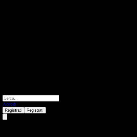
Accedi
Registrati
Registrati
RICI Enhanced Metals (ER) I