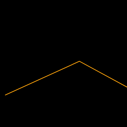
Dati finanziari
-6,23%
Margine di profitto
Non redditizia
2020
2021
2022
2023
2024
2025