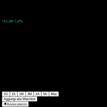
€68,46
0
+€1,08
+1,6%
06:04 Oggi
1G
1S
1M
3M
1A
5A
Max
Aggiungi alla Watchlist
Avviso prezzo