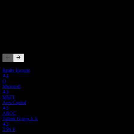
7,69M
Ricavi
-479.000
Utile netto
Altri seguono anche
Questa lista si basa sulle watchlist degli utenti di Stock Events c
Realty Income
4
O
Microsoft
3
MSFT
Ares Capital
3
ARCC
Tallink Grupp A.S.
3
T5N.F