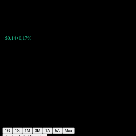
Bond
$82,61
3648
+$0,14
+0,17%
Friday 17:55
1G
1S
1M
3M
1A
5A
Max