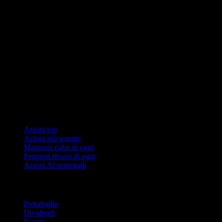
Collezioni
Azioni top
Azioni più seguite
Maggiori rialzi di oggi
Peggiori ribassi di oggi
Azioni AI principali
Funzionalità
Portafoglio
Dividendi
Eventi