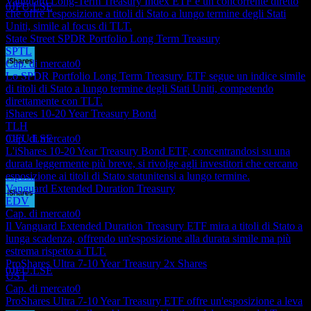
Vanguard Long-Term Treasury Index ETF è un concorrente diretto
0JFU.LSE
che offre l'esposizione a titoli di Stato a lungo termine degli Stati
Uniti, simile al focus di TLT.
State Street SPDR Portfolio Long Term Treasury
SPTL
Cap. di mercato
0
Lo SPDR Portfolio Long Term Treasury ETF segue un indice simile
Pagamento del dividendo
di titoli di Stato a lungo termine degli Stati Uniti, competendo
4
direttamente con TLT.
DEC
iShares 10-20 Year Treasury Bond
iShares 20+ Year Treasury Bond
TLH
Stimato
Cap. di mercato
0
0JFU.LSE
L'iShares 10-20 Year Treasury Bond ETF, concentrandosi su una
durata leggermente più breve, si rivolge agli investitori che cercano
esposizione ai titoli di Stato statunitensi a lungo termine.
Vanguard Extended Duration Treasury
EDV
Cap. di mercato
0
Ex-dividendo
Il Vanguard Extended Duration Treasury ETF mira a titoli di Stato a
18
lunga scadenza, offrendo un'esposizione alla durata simile ma più
DEC
estrema rispetto a TLT.
iShares 20+ Year Treasury Bond
ProShares Ultra 7-10 Year Treasury 2x Shares
Stimato
0JFU.LSE
UST
Cap. di mercato
0
ProShares Ultra 7-10 Year Treasury ETF offre un'esposizione a leva