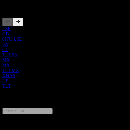
Quotazioni
LSE
GB
0JFU.LSE
SN
CL
TLT.SN
MX
MX
TLT.MX
XNAS
US
TLT
0 Comments
Condividi i tuoi pensieri