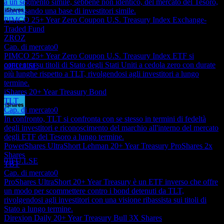
a un segmento simile, sebbene non identico, del mercato del Tesoro,
interessando una base di investitori simile.
PIMCO 25+ Year Zero Coupon U.S. Treasury Index Exchange-
Pagamento del dividendo
Traded Fund
23
ZROZ
DEC
Cap. di mercato
0
iShares 20+ Year Treasury Bond
PIMCO 25+ Year Zero Coupon U.S. Treasury Index ETF si
Stimato
concentra su titoli di Stato degli Stati Uniti a cedola zero con durate
0JFU.LSE
più lunghe rispetto a TLT, rivolgendosi agli investitori a lungo
termine.
iShares 20+ Year Treasury Bond
TLT
Cap. di mercato
0
In confronto, TLT si confronta con se stesso in termini di fedeltà
Ex-dividendo
degli investitori e riconoscimento del marchio all'interno del mercato
2
degli ETF del Tesoro a lungo termine.
FEB
27
PowerShares UltraShort Lehman 20+ Year Treasury ProShares 2x
iShares 20+ Year Treasury Bond
Shares
Stimato
0JFU.LSE
TBT
Cap. di mercato
0
ProShares UltraShort 20+ Year Treasury è un ETF inverso che offre
un modo per scommettere contro i bond detenuti da TLT,
rivolgendosi agli investitori con una visione ribassista sui titoli di
Stato a lungo termine.
Direxion Daily 20+ Year Treasury Bull 3X Shares