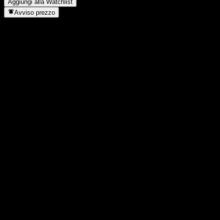
Aggiungi alla Watchlist
Avviso prezzo
Statistiche
Massimo giornaliero
82,58
Minimo del giorno
82,58
Massimo 52S
108,79
Min 52S
82,31
Volume
150
Vol. medio
-
Cap. di mercato
0
Rapporto P/E
-
Rendimento da dividendo
4,73%
Dividendo