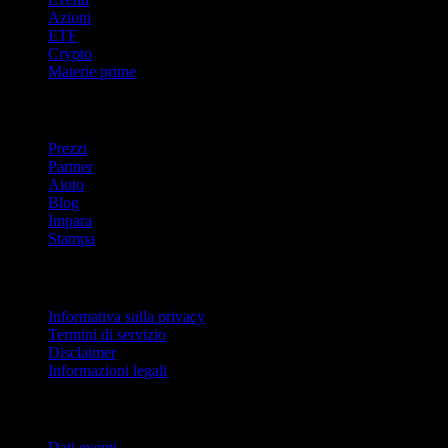
Azioni
ETF
Crypto
Materie prime
company
Prezzi
Partner
Aiuto
Blog
Impara
Stampa
Legale
Informativa sulla privacy
Termini di servizio
Disclaimer
Informazioni legali
Per aziende
Dati eventi