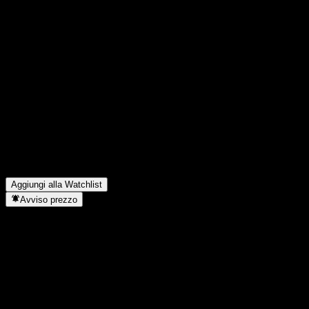
FAQ
Qual è il prezzo dell'azione iShares 20+ Year Treasury Bond
oggi?
▼
Qual è il simbolo azionario di iShares 20+ Year Treasury Bond?
▼
Il prezzo dell'azione iShares 20+ Year Treasury Bond sta salendo?
▼
iShares 20+ Year Treasury Bond paga dividendi?
▼
In quale settore opera iShares 20+ Year Treasury Bond?
▼
Quando iShares 20+ Year Treasury Bond ha completato lo split
azionario?
▼
Aggiungi alla Watchlist
Avviso prezzo