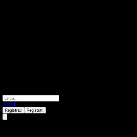
Accedi
Registrati
Registrati
iShares 20+ Year Treasury