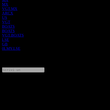
MX
VGT.MX
ARCX
US
VGT
BOATS
BOATS
VGT.BOATS
LSE
GB
0LMY.LSE
0 Comments
Condividi i tuoi pensieri
FAQ
Qual è il prezzo dell'azione Vanguard Information Technology