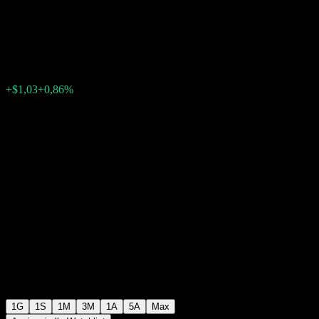
Technology
$120,94
7180
+$1,03
+0,86%
Friday 18:12
1G
1S
1M
3M
1A
5A
Max