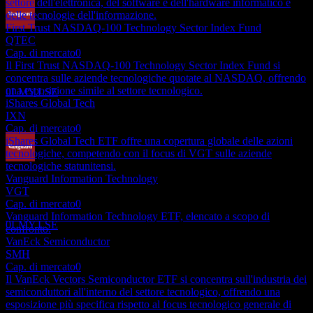
settore dell'elettronica, del software e dell'hardware informatico e
delle tecnologie dell'informazione.
First Trust NASDAQ-100 Technology Sector Index Fund
Pagamento del dividendo
QTEC
24
Cap. di mercato
0
SEP
27
Il First Trust NASDAQ-100 Technology Sector Index Fund si
Vanguard Information Technology
concentra sulle aziende tecnologiche quotate al NASDAQ, offrendo
Stimato
una esposizione simile al settore tecnologico.
0LMY.LSE
iShares Global Tech
IXN
Cap. di mercato
0
iShares Global Tech ETF offre una copertura globale delle azioni
tecnologiche, competendo con il focus di VGT sulle aziende
tecnologiche statunitensi.
Ex-dividendo
Vanguard Information Technology
17
VGT
DEC
27
Cap. di mercato
0
Vanguard Information Technology
Vanguard Information Technology ETF, elencato a scopo di
Stimato
0LMY.LSE
confronto.
VanEck Semiconductor
SMH
Cap. di mercato
0
Il VanEck Vectors Semiconductor ETF si concentra sull'industria dei
semiconduttori all'interno del settore tecnologico, offrendo una
esposizione più specifica rispetto al focus tecnologico generale di