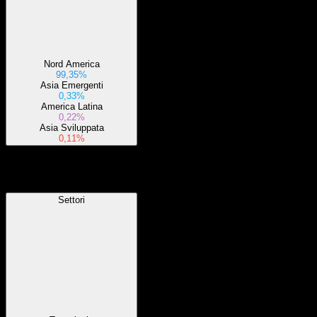
Nord America
99,35%
Asia Emergenti
0,33%
America Latina
0,22%
Asia Sviluppata
0,11%
Settori
Settori