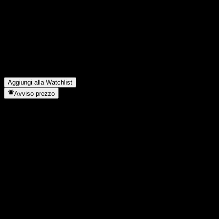
oggi?
▼
Qual è il simbolo azionario di Vanguard Information Technology?
▼
Il prezzo dell'azione Vanguard Information Technology sta
salendo?
▼
Vanguard Information Technology paga dividendi?
▼
In quale settore opera Vanguard Information Technology?
▼
Quando Vanguard Information Technology ha completato lo split
azionario?
▼
Aggiungi alla Watchlist
Avviso prezzo