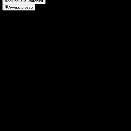
Aggiungi alla Watchlist
Avviso prezzo
Statistiche
Massimo giornaliero
121,49
Minimo del giorno
120,63
Massimo 52S
535,64
Min 52S
120,63
Volume
7808,33
Vol. medio
-
Cap. di mercato
0
Rapporto P/E
-
Rendimento da dividendo
0,36%
Dividendo