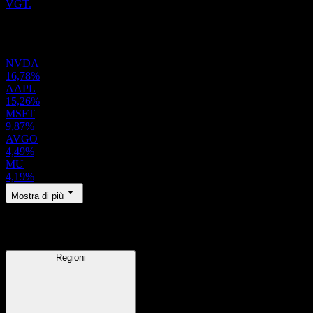
VGT.
Portafoglio
NVDA
16,78%
AAPL
15,26%
MSFT
9,87%
AVGO
4,49%
MU
4,19%
Mostra di più
Regioni
Regioni