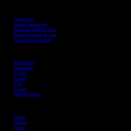
Collezioni
Azioni top
Azioni più seguite
Maggiori rialzi di oggi
Peggiori ribassi di oggi
Azioni AI principali
Funzionalità
Portafoglio
Dividendi
Eventi
Azioni
ETF
Crypto
Materie prime
company
Prezzi
Partner
Aiuto