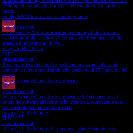
Il fondo Technology Select Sector SPDR segue da vicino il settore
0LMY.LSE
tecnologico in modo simile a VGT, rendendolo un concorrente
diretto.
Fidelity MSCI Information Technology Index
FTEC
Cap. di mercato
0
L'ETF Fidelity MSCI Information Technology Index offre una
Pagamento del dividendo
esposizione simile al settore IT, competendo direttamente con la
25
strategia di investimento di VGT.
JUN
27
Vanguard Health Care
Vanguard Information Technology
VHT
Stimato
Cap. di mercato
0
0LMY.LSE
Il Vanguard Health Care ETF, sebbene focalizzato sulla sanità,
compete per investimenti simili nello spazio degli ETF specifici del
settore.
iShares Expanded Tech-Software Sector
IGV
Cap. di mercato
0
Ex-dividendo
iShares Expanded Tech-Software Sector ETF si concentra sul
24
settore del software all'interno della tecnologia, competendo con il
SEP
27
focus tecnologico più ampio di VGT.
Vanguard Information Technology
iShares U.S. Technology
Stimato
0LMY.LSE
IYW
Cap. di mercato
0
iShares U.S. Technology ETF segue le aziende statunitensi nel