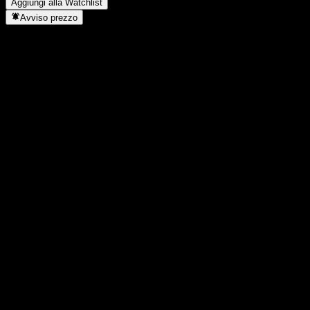
Aggiungi alla Watchlist
Avviso prezzo
Statistiche
Massimo giornaliero
434
Minimo del giorno
434
Massimo 52S
434
Min 52S
434
Volume
0
Vol. medio
-
Cap. di mercato
0
Rapporto P/E
-
Rendimento da dividendo
6,07%
Dividendo