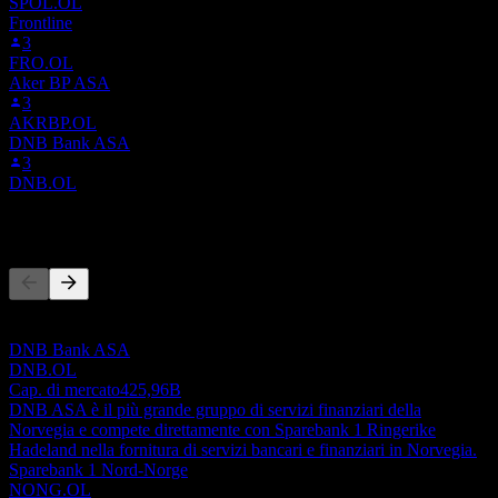
SPOL.OL
Frontline
3
FRO.OL
Aker BP ASA
3
AKRBP.OL
DNB Bank ASA
3
DNB.OL
Concorrenti
Questo elenco è un'analisi basata su eventi di mercato recenti. Non è
una raccomandazione di investimento.
DNB Bank ASA
DNB.OL
Cap. di mercato
425,96B
DNB ASA è il più grande gruppo di servizi finanziari della
Norvegia e compete direttamente con Sparebank 1 Ringerike
Hadeland nella fornitura di servizi bancari e finanziari in Norvegia.
Sparebank 1 Nord-Norge
NONG.OL