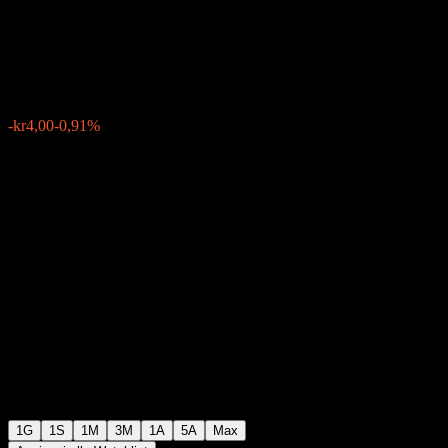
Hadeland
kr434,00
8
-kr4,00
-0,91%
Friday 07:00
1G
1S
1M
3M
1A
5A
Max