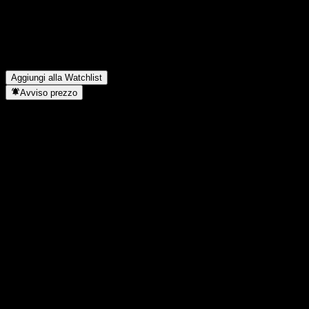
SpareBank 1 Ringerike Hadeland paga dividendi?
▼
Quanti dipendenti ha SpareBank 1 Ringerike Hadeland?
▼
In quale settore opera SpareBank 1 Ringerike Hadeland?
▼
Quando SpareBank 1 Ringerike Hadeland ha completato lo split
azionario?
▼
Dove si trova la sede di SpareBank 1 Ringerike Hadeland?
▼
Aggiungi alla Watchlist
Avviso prezzo