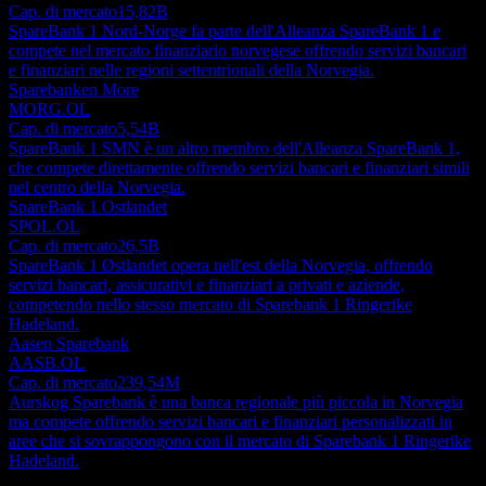
Cap. di mercato
15,82B
SpareBank 1 Nord-Norge fa parte dell'Alleanza SpareBank 1 e
compete nel mercato finanziario norvegese offrendo servizi bancari
e finanziari nelle regioni settentrionali della Norvegia.
Sparebanken More
MORG.OL
Cap. di mercato
5,54B
SpareBank 1 SMN è un altro membro dell'Alleanza SpareBank 1,
che compete direttamente offrendo servizi bancari e finanziari simili
nel centro della Norvegia.
SpareBank 1 Ostlandet
SPOL.OL
Cap. di mercato
26,5B
SpareBank 1 Østlandet opera nell'est della Norvegia, offrendo
servizi bancari, assicurativi e finanziari a privati e aziende,
competendo nello stesso mercato di Sparebank 1 Ringerike
Hadeland.
Aasen Sparebank
AASB.OL
Cap. di mercato
239,54M
Aurskog Sparebank è una banca regionale più piccola in Norvegia
ma compete offrendo servizi bancari e finanziari personalizzati in
aree che si sovrappongono con il mercato di Sparebank 1 Ringerike
Hadeland.