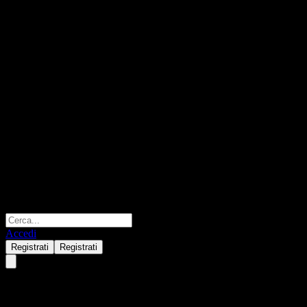
Accedi
Registrati
Registrati
SpareBank 1 Ringerike