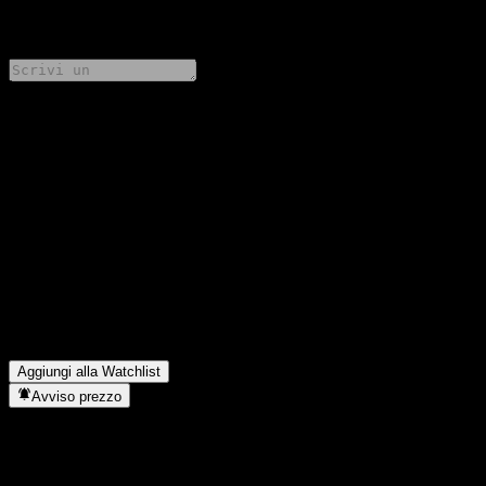
0 Comments
Condividi i tuoi pensieri
FAQ
Qual è il prezzo dell'azione Capital Large Cap Growth Fund
oggi?
▼
Qual è il simbolo azionario di Capital Large Cap Growth Fund?
▼
In quale settore opera Capital Large Cap Growth Fund?
▼
Quando Capital Large Cap Growth Fund ha completato lo split
azionario?
▼
Aggiungi alla Watchlist
Avviso prezzo