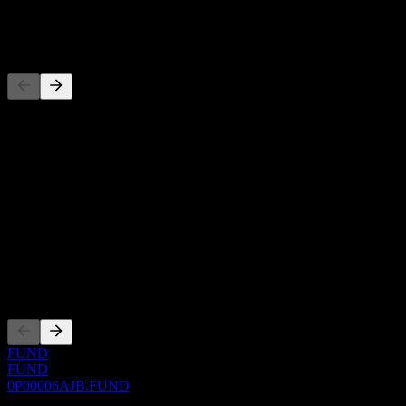
-
Concorrenti
Questo elenco è un'analisi basata su eventi di mercato recenti. Non è
una raccomandazione di investimento.
Informazioni
Show more...
CEO
ISIN
0P00006AJB
Quotazioni
FUND
FUND
0P00006AJB.FUND