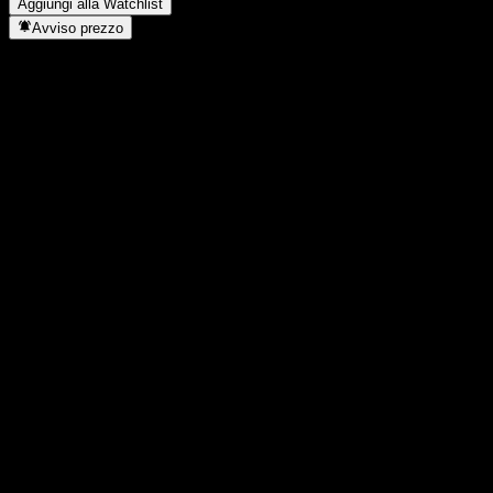
Aggiungi alla Watchlist
Avviso prezzo
Statistiche
Massimo giornaliero
205,52
Minimo del giorno
205,52
Massimo 52S
236,28
Min 52S
66,93
Volume
-
Vol. medio
-
Cap. di mercato
0
Rapporto P/E
-
Rendimento da dividendo
-
Dividendo