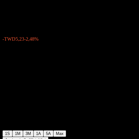
Fund
TWD205,52
0
-TWD5,23
-2,48%
Settimana scorsa
1S
1M
3M
1A
5A
Max