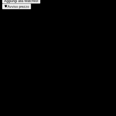
Aggiungi alla Watchlist
Avviso prezzo
Statistiche
Massimo giornaliero
0,5
Minimo del giorno
0,5
Massimo 52S
0,5
Min 52S
0,5
Volume
-
Vol. medio
-
Cap. di mercato
0
Rapporto P/E
-
Rendimento da dividendo
2,68%
Dividendo