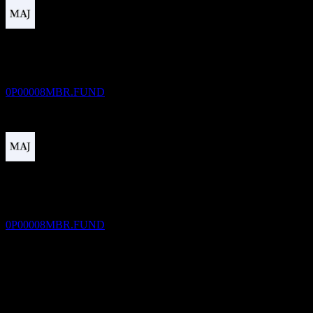
Pagamento del dividendo
28
DEC
MIDF Amanah Money Market Fund
Stimato
0P00008MBR.FUND
Ex-dividendo
27
JAN
27
MIDF Amanah Money Market Fund
Stimato
0P00008MBR.FUND