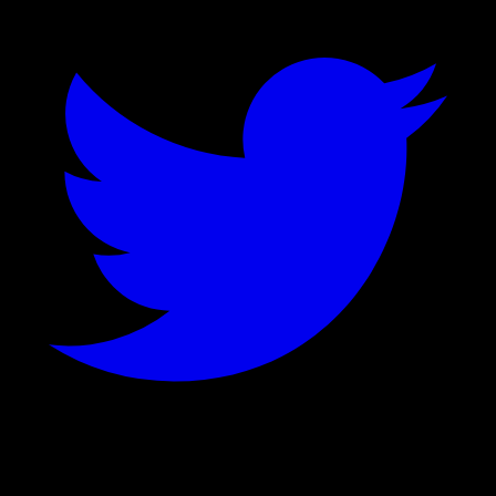
©
2026
Stock Events GmbH