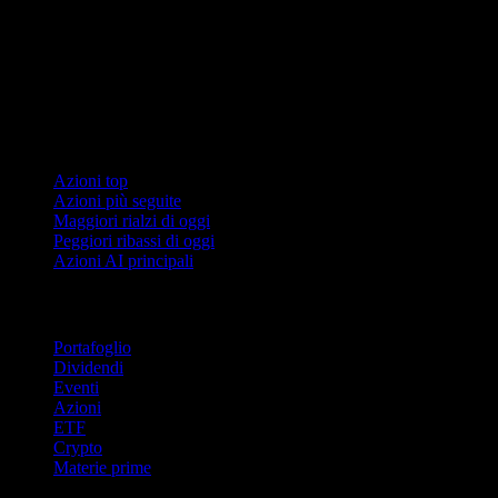
Collezioni
Azioni top
Azioni più seguite
Maggiori rialzi di oggi
Peggiori ribassi di oggi
Azioni AI principali
Funzionalità
Portafoglio
Dividendi
Eventi
Azioni
ETF
Crypto
Materie prime