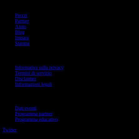
company
Prezzi
Partner
Aiuto
Blog
Impara
Stampa
Legale
Informativa sulla privacy
Termini di servizio
Disclaimer
Informazioni legali
Per aziende
Dati eventi
Programma partner
Programma educativo
Twitter