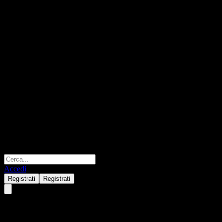
Accedi
Registrati
Registrati
MIDF Amanah Money Market