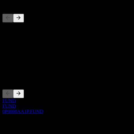
Concorrenti
Questo elenco è un'analisi basata su eventi di mercato recenti. Non è
Informazioni
Show more...
CEO
ISIN
0P0000AA1P
Quotazioni
FUND
FUND
0P0000AA1P.FUND
0 Comments