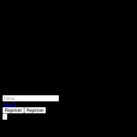
Accedi
Registrati
Registrati
K Star Equity RMF