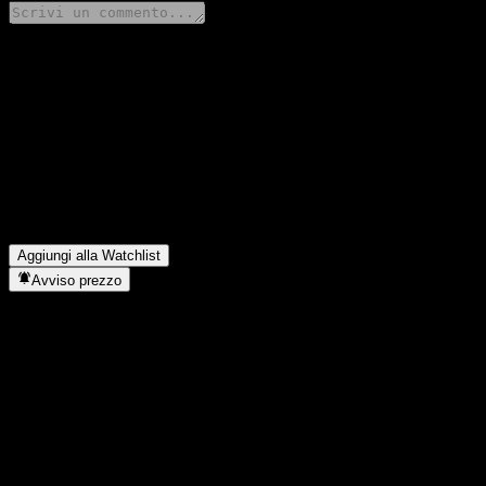
Condividi i tuoi pensieri
FAQ
Qual è il prezzo dell'azione K Star Equity RMF oggi?
▼
Qual è il simbolo azionario di K Star Equity RMF?
▼
In quale settore opera K Star Equity RMF?
▼
Quando K Star Equity RMF ha completato lo split azionario?
▼
Aggiungi alla Watchlist
Avviso prezzo