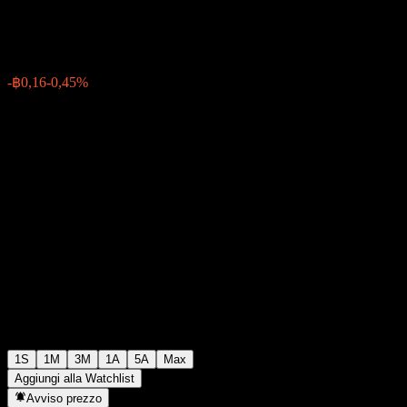
฿34,27
0
-฿0,16
-0,45%
Settimana scorsa
1S
1M
3M
1A
5A
Max
Aggiungi alla Watchlist
Avviso prezzo