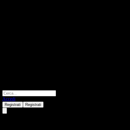
Accedi
Registrati
Registrati
KyoboAXA Power Brazil Feeder