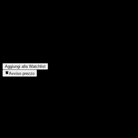
Condividi i tuoi pensieri
FAQ
Qual è il prezzo dell'azione KyoboAXA Power Brazil Feeder Equi
Qual è il simbolo azionario di KyoboAXA Power Brazil Feeder Eq
Il prezzo dell'azione KyoboAXA Power Brazil Feeder Equity 1 Ae 
In quale settore opera KyoboAXA Power Brazil Feeder Equity 1 
Quando KyoboAXA Power Brazil Feeder Equity 1 Ae ha completato
Aggiungi alla Watchlist
Avviso prezzo