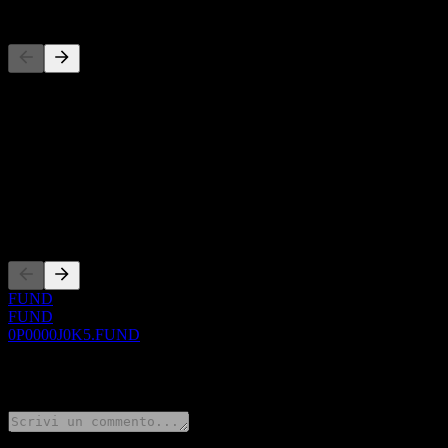
Concorrenti
Questo elenco è un'analisi basata su eventi di mercato recenti. Non è
Informazioni
Show more...
CEO
Quotazioni
FUND
FUND
0P0000J0K5.FUND
0 Comments