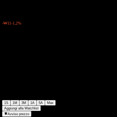
₩912
0
-₩11
-1,2%
Settimana scorsa
1S
1M
3M
1A
5A
Max
Aggiungi alla Watchlist
Avviso prezzo