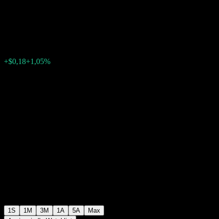
USD
$17,31
0
+$0,18
+1,05%
Settimana scorsa
1S
1M
3M
1A
5A
Max