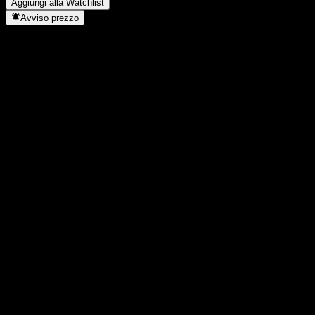
Aggiungi alla Watchlist
Avviso prezzo
Statistiche
Massimo giornaliero
17,31
Minimo del giorno
17,31
Massimo 52S
17,54
Min 52S
13,43
Volume
-
Vol. medio
-
Cap. di mercato
0
Rapporto P/E
-
Rendimento da dividendo
-
Dividendo