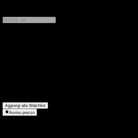
0 Comments
Condividi i tuoi pensieri
FAQ
Qual è il prezzo dell'azione PGIM Global Bio-Health Fund USD
oggi?
▼
Qual è il simbolo azionario di PGIM Global Bio-Health Fund
USD?
▼
In quale settore opera PGIM Global Bio-Health Fund USD?
▼
Quando PGIM Global Bio-Health Fund USD ha completato lo
split azionario?
▼
Aggiungi alla Watchlist
Avviso prezzo