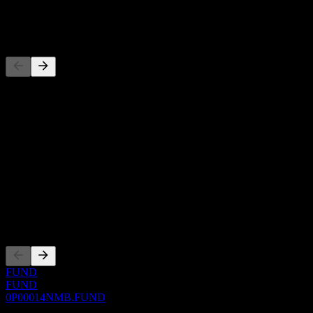
-
Concorrenti
Questo elenco è un'analisi basata su eventi di mercato recenti. Non è
una raccomandazione di investimento.
Informazioni
Show more...
CEO
ISIN
0P00014NMB
Quotazioni
FUND
FUND
0P00014NMB.FUND