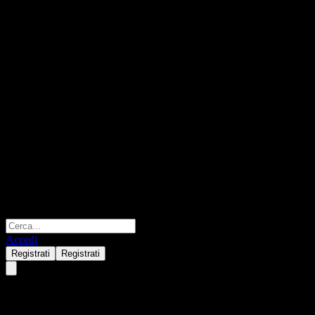
Accedi
Registrati
Registrati
PGIM Global Bio-Health Fund