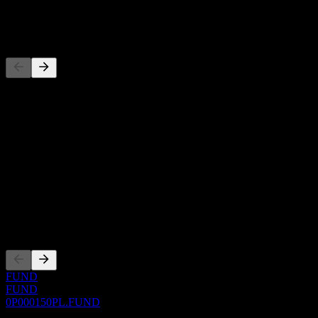
-
Concorrenti
Questo elenco è un'analisi basata su eventi di mercato recenti. Non è
una raccomandazione di investimento.
Informazioni
Show more...
CEO
ISIN
0P000150PL
Quotazioni
FUND
FUND
0P000150PL.FUND