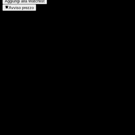
Aggiungi alla Watchlist
Avviso prezzo
Statistiche
Massimo giornaliero
0,9696
Minimo del giorno
0,9696
Massimo 52S
0,9754
Min 52S
0,8568
Volume
-
Vol. medio
-
Cap. di mercato
0
Rapporto P/E
-
Rendimento da dividendo
-
Dividendo