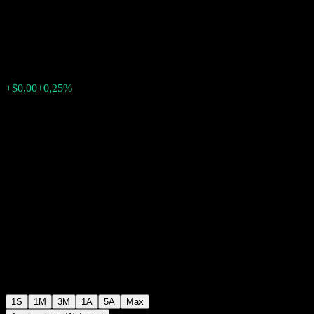
Income Trust Fund USD A
$0,9696
0
+$0,00
+0,25%
Settimana scorsa
1S
1M
3M
1A
5A
Max