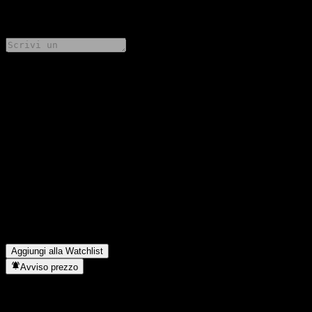
0 Comments
Condividi i tuoi pensieri
FAQ
Qual è il prezzo dell'azione Taishin North American Income Trust
Fund USD A oggi?
▼
Qual è il simbolo azionario di Taishin North American Income
Trust Fund USD A?
▼
In quale settore opera Taishin North American Income Trust Fund
USD A?
▼
Quando Taishin North American Income Trust Fund USD A ha
completato lo split azionario?
▼
Aggiungi alla Watchlist
Avviso prezzo