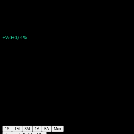
Stock Feeder Equity A
₩1713
0
+₩0
+0,01%
Settimana scorsa
1S
1M
3M
1A
5A
Max