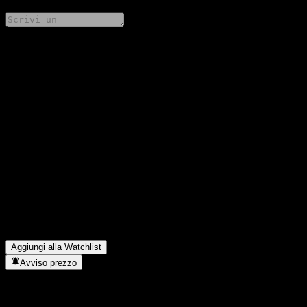
Condividi i tuoi pensieri
FAQ
Qual è il prezzo dell'azione Eugene Champion Dividend Stock
Feeder Equity A oggi?
▼
Qual è il simbolo azionario di Eugene Champion Dividend Stock
Feeder Equity A?
▼
Il prezzo dell'azione Eugene Champion Dividend Stock Feeder
Equity A sta salendo?
▼
In quale settore opera Eugene Champion Dividend Stock Feeder
Equity A?
▼
Quando Eugene Champion Dividend Stock Feeder Equity A ha
completato lo split azionario?
▼
Aggiungi alla Watchlist
Avviso prezzo