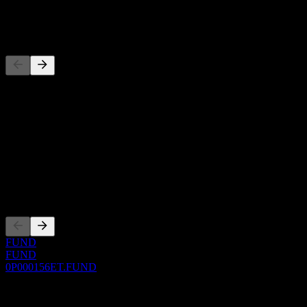
-
Concorrenti
Questo elenco è un'analisi basata su eventi di mercato recenti. Non è
una raccomandazione di investimento.
Informazioni
Show more...
CEO
Quotazioni
FUND
FUND
0P000156ET.FUND
0 Comments