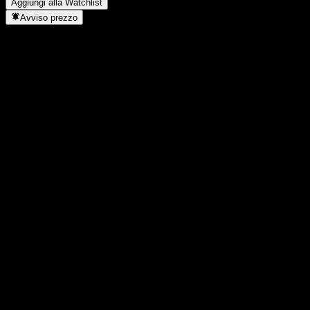
Aggiungi alla Watchlist
Avviso prezzo
Statistiche
Massimo giornaliero
1713
Minimo del giorno
1713
Massimo 52S
1720
Min 52S
1179
Volume
0
Vol. medio
0
Cap. di mercato
0
Rapporto P/E
-
Rendimento da dividendo
-
Dividendo