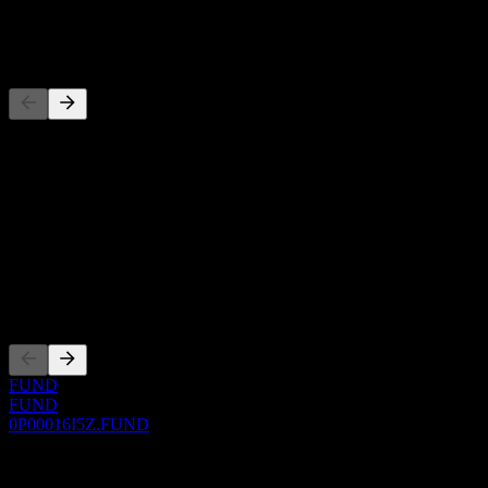
-
Concorrenti
Questo elenco è un'analisi basata su eventi di mercato recenti. Non è
una raccomandazione di investimento.
Informazioni
Show more...
CEO
Quotazioni
FUND
FUND
0P00016I5Z.FUND
0 Comments