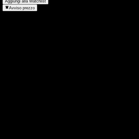
Aggiungi alla Watchlist
Avviso prezzo
Statistiche
Massimo giornaliero
3084
Minimo del giorno
3084
Massimo 52S
3543
Min 52S
2717
Volume
-
Vol. medio
-
Cap. di mercato
0
Rapporto P/E
-
Rendimento da dividendo
-
Dividendo