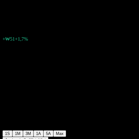
Balanced 1 Ce
₩3084
0
+₩51
+1,7%
Settimana scorsa
1S
1M
3M
1A
5A
Max