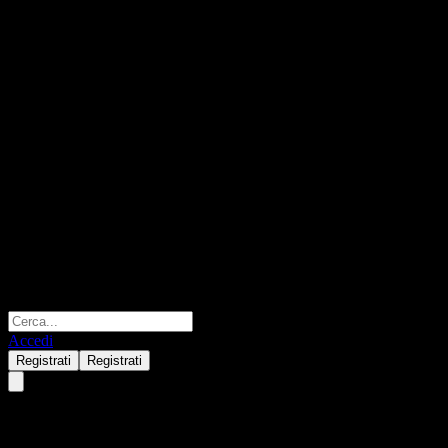
Accedi
Registrati
Registrati
KIM Vietnam Feeder Equity