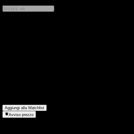
Condividi i tuoi pensieri
FAQ
Qual è il prezzo dell'azione KIM Vietnam Feeder Equity
Balanced 1 Ce oggi?
▼
Qual è il simbolo azionario di KIM Vietnam Feeder Equity
Balanced 1 Ce?
▼
Il prezzo dell'azione KIM Vietnam Feeder Equity Balanced 1 Ce
sta salendo?
▼
In quale settore opera KIM Vietnam Feeder Equity Balanced 1
Ce?
▼
Quando KIM Vietnam Feeder Equity Balanced 1 Ce ha
completato lo split azionario?
▼
Aggiungi alla Watchlist
Avviso prezzo