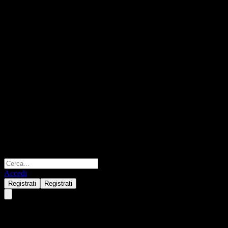
Accedi
Registrati
Registrati
Schroder China Equity Alpha 