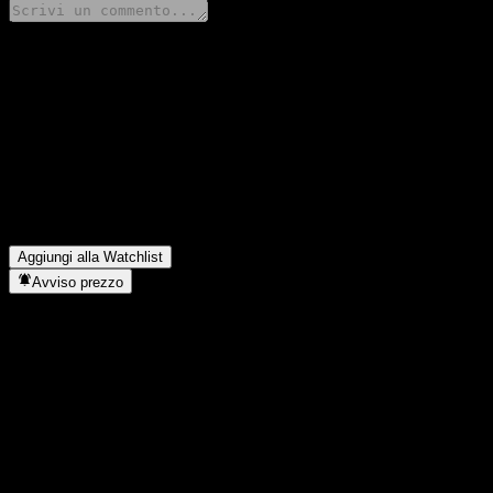
Condividi i tuoi pensieri
FAQ
Qual è il prezzo dell'azione Schroder China Equity Alpha Fund 
Qual è il simbolo azionario di Schroder China Equity Alpha Fu
In quale settore opera Schroder China Equity Alpha Fund A Acc
Quando Schroder China Equity Alpha Fund A Accumulation RMB ha
Aggiungi alla Watchlist
Avviso prezzo