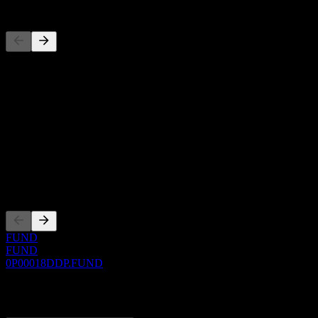
Concorrenti
Questo elenco è un'analisi basata su eventi di mercato recenti. Non è
Informazioni
Show more...
CEO
ISIN
0P00018DDP
Quotazioni
FUND
FUND
0P00018DDP.FUND
0 Comments