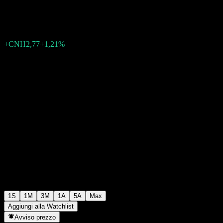
CNH231,57
0
+CNH2,77
+1,21%
Settimana scorsa
1S
1M
3M
1A
5A
Max
Aggiungi alla Watchlist
Avviso prezzo