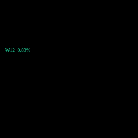
Together 30 Feeder Bond
Balanced 1 C
₩1392
0
+₩12
+0,83%
Settimana scorsa