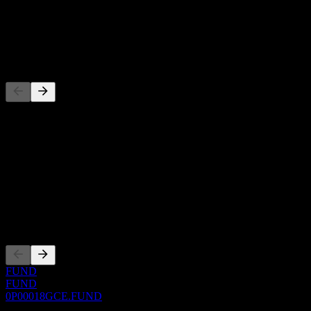
-
Dividendo
-
Concorrenti
Questo elenco è un'analisi basata su eventi di mercato recenti. Non è
una raccomandazione di investimento.
Informazioni
Show more...
CEO
Quotazioni
FUND
FUND
0P00018GCE.FUND