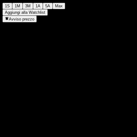
1S
1M
3M
1A
5A
Max
Aggiungi alla Watchlist
Avviso prezzo
Statistiche
Massimo giornaliero
1392
Minimo del giorno
1392
Massimo 52S
1498
Min 52S
1230
Volume
-
Vol. medio
-
Cap. di mercato
0
Rapporto P/E
-
Rendimento da dividendo