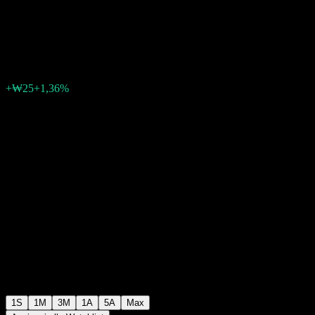
Balanced-Fund of Funds CP
₩1865
0
+₩25
+1,36%
Settimana scorsa
1S
1M
3M
1A
5A
Max