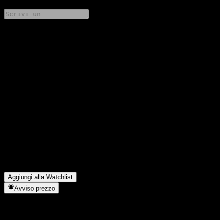
Condividi i tuoi pensieri
FAQ
Qual è il prezzo dell'azione KIM TDF 2035 Equity Balanced-
Fund of Funds CP oggi?
▼
Qual è il simbolo azionario di KIM TDF 2035 Equity Balanced-
Fund of Funds CP?
▼
Il prezzo dell'azione KIM TDF 2035 Equity Balanced-Fund of
Funds CP sta salendo?
▼
In quale settore opera KIM TDF 2035 Equity Balanced-Fund of
Funds CP?
▼
Quando KIM TDF 2035 Equity Balanced-Fund of Funds CP ha
completato lo split azionario?
▼
Aggiungi alla Watchlist
Avviso prezzo