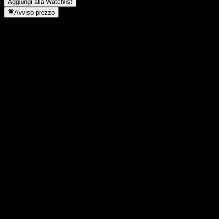
Aggiungi alla Watchlist
Avviso prezzo
Statistiche
Massimo giornaliero
1865
Minimo del giorno
1865
Massimo 52S
1990
Min 52S
1591
Volume
-
Vol. medio
-
Cap. di mercato
0
Rapporto P/E
-
Rendimento da dividendo
-
Dividendo