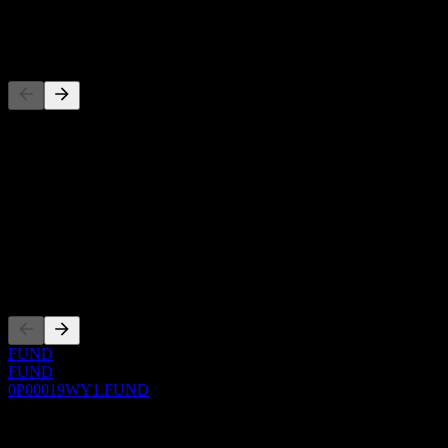
-
Concorrenti
Questo elenco è un'analisi basata su eventi di mercato recenti. Non è
una raccomandazione di investimento.
Informazioni
Show more...
CEO
Quotazioni
FUND
FUND
0P00019WY1.FUND
0 Comments