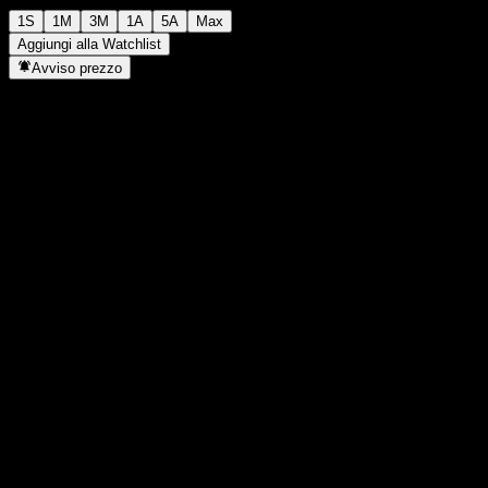
1S
1M
3M
1A
5A
Max
Aggiungi alla Watchlist
Avviso prezzo
Statistiche
Massimo giornaliero
1624
Minimo del giorno
1624
Massimo 52S
1632
Min 52S
1424
Volume
-
Vol. medio
-
Cap. di mercato
0
Rapporto P/E
-
Rendimento da dividendo