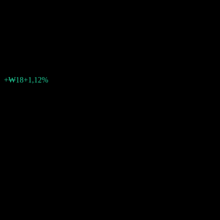
Equity Balanced-Fund of
Funds CRpe Hedged
₩1624
0
+₩18
+1,12%
Settimana scorsa