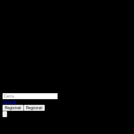
Accedi
Registrati
Registrati
iMAsset Global Allocation