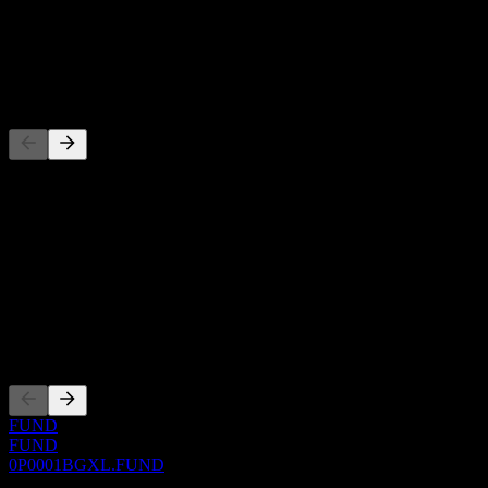
-
Dividendo
-
Concorrenti
Questo elenco è un'analisi basata su eventi di mercato recenti. Non è
una raccomandazione di investimento.
Informazioni
Show more...
CEO
Quotazioni
FUND
FUND
0P0001BGXL.FUND