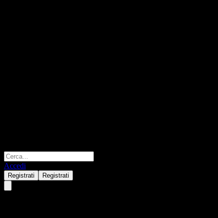
Accedi
Registrati
Registrati
Fondo Mutuo Banchile Renta