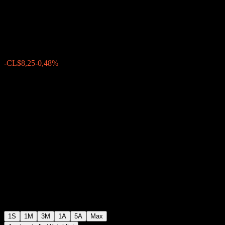
Variable Nacional B
CL$1696,75
0
-CL$8,25
-0,48%
Settimana scorsa
1S
1M
3M
1A
5A
Max