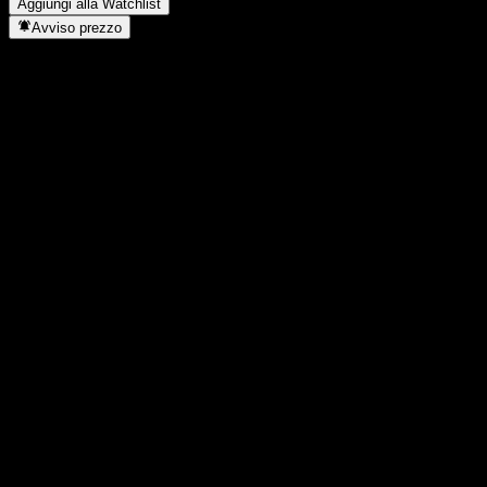
Aggiungi alla Watchlist
Avviso prezzo
Statistiche
Massimo giornaliero
1696,75
Minimo del giorno
1696,75
Massimo 52S
1808,25
Min 52S
1278,49
Volume
-
Vol. medio
-
Cap. di mercato
0
Rapporto P/E
-
Rendimento da dividendo
-
Dividendo