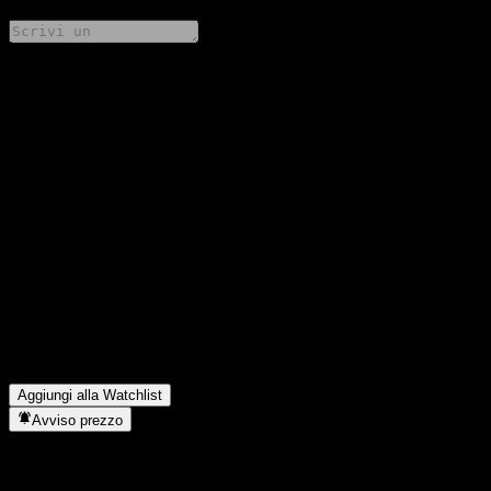
Condividi i tuoi pensieri
FAQ
Qual è il prezzo dell'azione Fondo Mutuo Banchile Renta
Variable Nacional B oggi?
▼
Qual è il simbolo azionario di Fondo Mutuo Banchile Renta
Variable Nacional B?
▼
Il prezzo dell'azione Fondo Mutuo Banchile Renta Variable
Nacional B sta salendo?
▼
In quale settore opera Fondo Mutuo Banchile Renta Variable
Nacional B?
▼
Quando Fondo Mutuo Banchile Renta Variable Nacional B ha
completato lo split azionario?
▼
Aggiungi alla Watchlist
Avviso prezzo