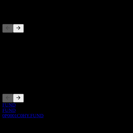
-
Concorrenti
Questo elenco è un'analisi basata su eventi di mercato recenti. Non è
una raccomandazione di investimento.
Informazioni
Show more...
CEO
Quotazioni
FUND
FUND
0P0001C0HY.FUND
0 Comments