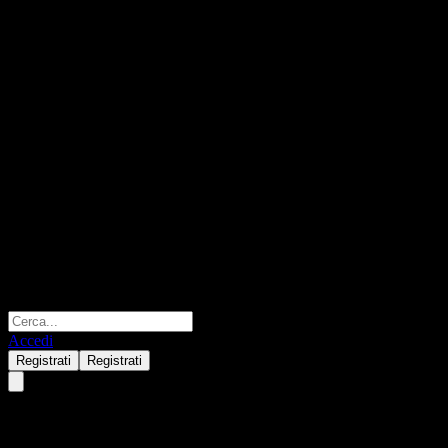
Accedi
Registrati
Registrati
Orient Alpha Sel Flx Alloc A