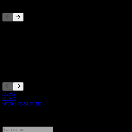
Concorrenti
Questo elenco è un'analisi basata su eventi di mercato recenti. Non è
una raccomandazione di investimento.
Informazioni
Show more...
CEO
Quotazioni
FUND
FUND
0P0001CN54.FUND
0 Comments