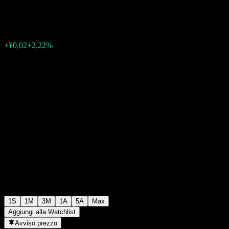
¥0,9360
0
+¥0,02
+2,22%
Settimana scorsa
1S
1M
3M
1A
5A
Max
Aggiungi alla Watchlist
Avviso prezzo