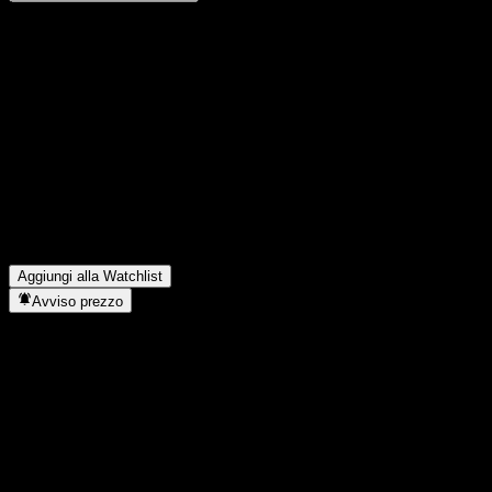
Condividi i tuoi pensieri
FAQ
Qual è il prezzo dell'azione Orient Alpha Sel Flx Alloc A oggi?
▼
Qual è il simbolo azionario di Orient Alpha Sel Flx Alloc A?
▼
Il prezzo dell'azione Orient Alpha Sel Flx Alloc A sta salendo?
▼
In quale settore opera Orient Alpha Sel Flx Alloc A?
▼
Quando Orient Alpha Sel Flx Alloc A ha completato lo split
azionario?
▼
Aggiungi alla Watchlist
Avviso prezzo