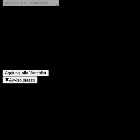
Condividi i tuoi pensieri
FAQ
Qual è il prezzo dell'azione Schroder Taiwan Small & Mid Cap Eq
Qual è il simbolo azionario di Schroder Taiwan Small & Mid Cap
In quale settore opera Schroder Taiwan Small & Mid Cap Eq C?
▼
Quando Schroder Taiwan Small & Mid Cap Eq C ha completato lo s
Aggiungi alla Watchlist
Avviso prezzo