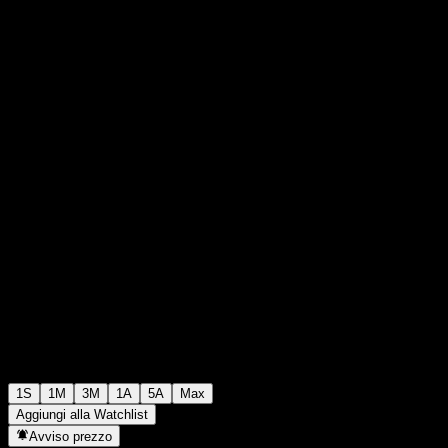
TWD3000,00
0
+TWD0,00
+0%
Settimana scorsa
1S
1M
3M
1A
5A
Max
Aggiungi alla Watchlist
Avviso prezzo