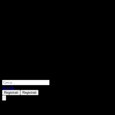
Accedi
Registrati
Registrati
Schroder Taiwan Small & Mid 