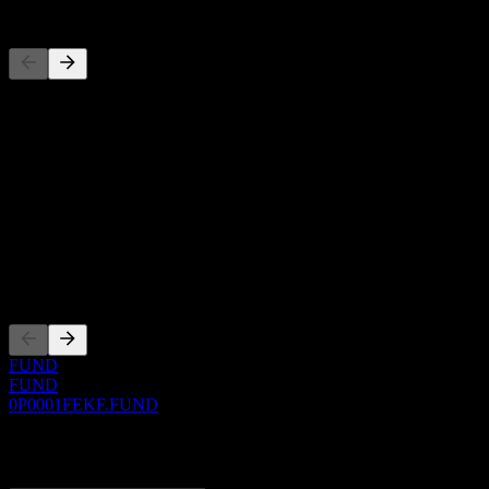
Concorrenti
Questo elenco è un'analisi basata su eventi di mercato recenti. Non è
Informazioni
Show more...
CEO
ISIN
0P0001FEKF
Quotazioni
FUND
FUND
0P0001FEKF.FUND
0 Comments