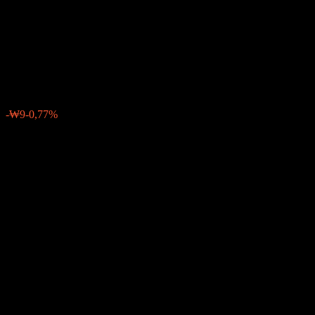
Estate Feeder REITs-Fund of
Funds Ae
₩1229
0
-₩9
-0,77%
Settimana scorsa