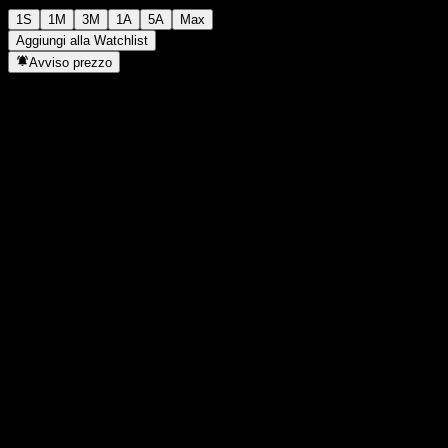
1S
1M
3M
1A
5A
Max
Aggiungi alla Watchlist
Avviso prezzo
Statistiche
Massimo giornaliero
1229
Minimo del giorno
1229
Massimo 52S
1330
Min 52S
1062
Volume
-
Vol. medio
-
Cap. di mercato
0
Rapporto P/E
-
Rendimento da dividendo