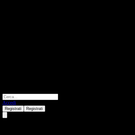
Accedi
Registrati
Registrati
KCGI Global REITs Real